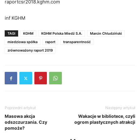
raportcsr2018.kghm.com
inf KGHM
TAGI
KGHM
KGHM Polska Miedź S.A.
Marcin Chludziński
miedziowa spółka
raport
transparentność
zrównoważony raport 2019
Poprzedni artykuł
Następny artykuł
Masowa akcja
Wakacje w bibliotece, czyli
odszczurzania. Czy
ogrom plastycznych atrakcji
pomoże?