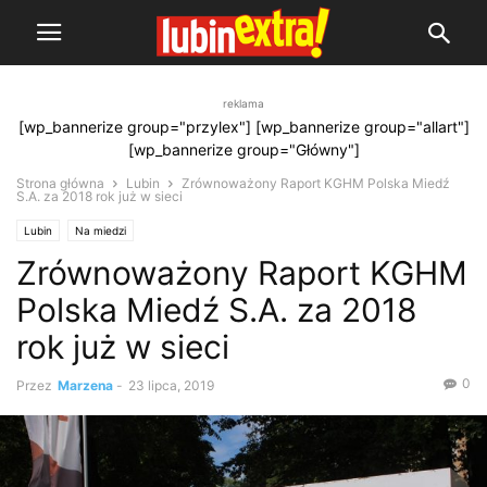
reklama
[wp_bannerize group="przylex"] [wp_bannerize group="allart"]
[wp_bannerize group="Główny"]
Strona główna
Lubin
Zrównoważony Raport KGHM Polska Miedź
S.A. za 2018 rok już w sieci
Lubin
Na miedzi
Zrównoważony Raport KGHM
Polska Miedź S.A. za 2018
rok już w sieci
0
Przez
Marzena
-
23 lipca, 2019