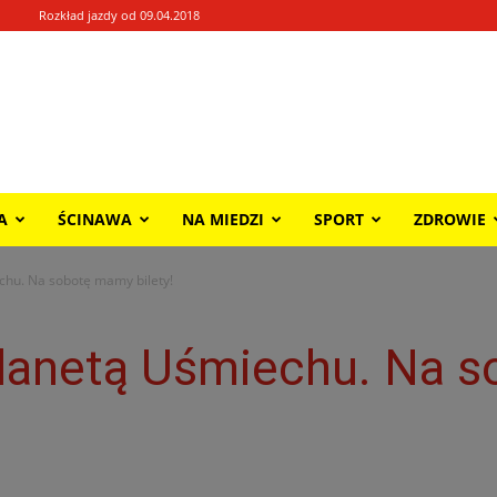
Rozkład jazdy od 09.04.2018
A
ŚCINAWA
NA MIEDZI
SPORT
ZDROWIE
chu. Na sobotę mamy bilety!
Planetą Uśmiechu. Na 