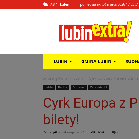
C
7.8
poniedziałek, 30 marca 2026 17:33:31
Lubin
Lubin
Extra!
LUBIN
GMINA LUBIN
RUDN
Strona główna
Lubin
Cyrk Europa z Planetą Uśmie
Lubin
Rudna
Ścinawa
Zapowiedzi
Cyrk Europa z 
bilety!
Przez
pit
-
24 maja, 2022
8224
0