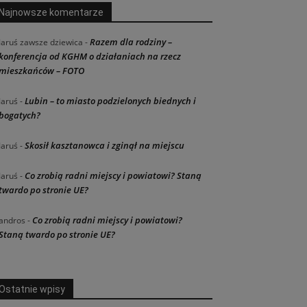
Najnowsze komentarze
Razem dla rodziny –
Jaruś zawsze dziewica
-
konferencja od KGHM o działaniach na rzecz
mieszkańców – FOTO
Lubin – to miasto podzielonych biednych i
Jaruś
-
bogatych?
Skosił kasztanowca i zginął na miejscu
Jaruś
-
Co zrobią radni miejscy i powiatowi? Staną
Jaruś
-
twardo po stronie UE?
Co zrobią radni miejscy i powiatowi?
andros
-
Staną twardo po stronie UE?
Ostatnie wpisy