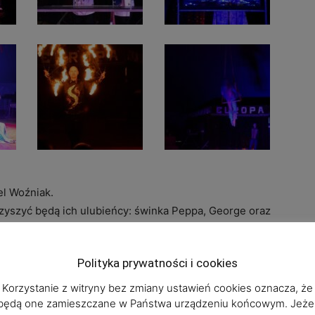
el Woźniak.
yszyć będą ich ulubieńcy: świnka Peppa, George oraz
a Państwa pod naszym namiotem w Lubinie i okolicach!
Polityka prywatności i cookies
Korzystanie z witryny bez zmiany ustawień cookies oznacza, że
będą one zamieszczane w Państwa urządzeniu końcowym. Jeżel