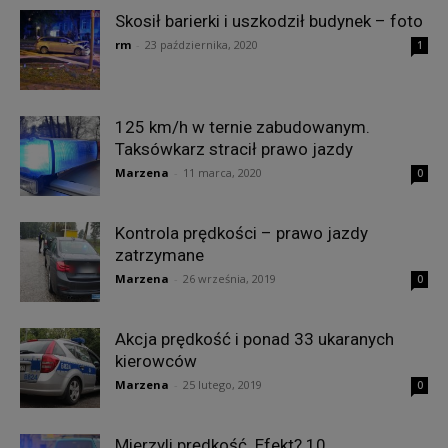
Skosił barierki i uszkodził budynek – foto
rm
-
23 października, 2020
1
125 km/h w ternie zabudowanym.
Taksówkarz stracił prawo jazdy
Marzena
-
11 marca, 2020
0
Kontrola prędkości – prawo jazdy
zatrzymane
Marzena
-
26 września, 2019
0
Akcja prędkość i ponad 33 ukaranych
kierowców
Marzena
-
25 lutego, 2019
0
Mierzyli prędkość. Efekt? 10