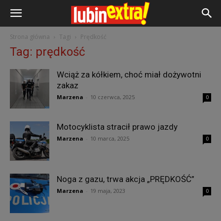
Strona główna
Tagi
Prędkość
Tag: prędkość
Wciąż za kółkiem, choć miał dożywotni
zakaz
Marzena
-
10 czerwca, 2025
0
Motocyklista stracił prawo jazdy
Marzena
-
10 marca, 2025
0
Noga z gazu, trwa akcja „PRĘDKOŚĆ”
Marzena
-
19 maja, 2023
0