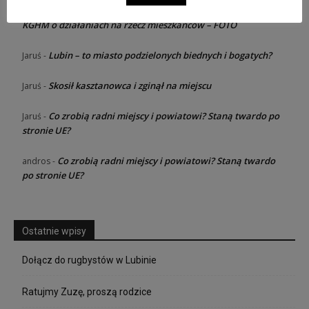
Razem dla rodziny – konferencja od
Jaruś zawsze dziewica
-
KGHM o działaniach na rzecz mieszkańców – FOTO
Lubin – to miasto podzielonych biednych i bogatych?
Jaruś
-
Skosił kasztanowca i zginął na miejscu
Jaruś
-
Co zrobią radni miejscy i powiatowi? Staną twardo po
Jaruś
-
stronie UE?
Co zrobią radni miejscy i powiatowi? Staną twardo
andros
-
po stronie UE?
Ostatnie wpisy
Dołącz do rugbystów w Lubinie
Ratujmy Zuzę, proszą rodzice