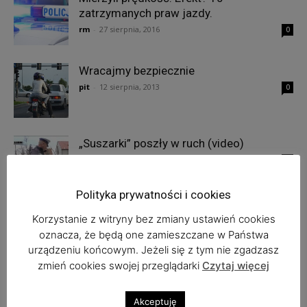
zatrzymanych praw jazdy.
rm
-
27 sierpnia, 2016
0
Wracajmy bezpiecznie
pit
-
12 sierpnia, 2013
0
„Suszarki” poszły w ruch (video)
pit
-
18 kwietnia, 2013
0
Polityka prywatności i cookies
Korzystanie z witryny bez zmiany ustawień cookies
oznacza, że będą one zamieszczane w Państwa
1
2
urządzeniu końcowym. Jeżeli się z tym nie zgadzasz
zmień cookies swojej przeglądarki
Czytaj więcej
Najnowsze komentarze
Akceptuję