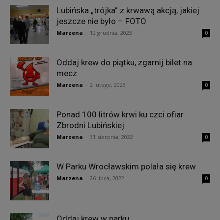
Lubińska „trójka” z krwawą akcją, jakiej
jeszcze nie było – FOTO
Marzena
-
12 grudnia, 2023
0
Oddaj krew do piątku, zgarnij bilet na
mecz
Marzena
-
2 lutego, 2023
0
Ponad 100 litrów krwi ku czci ofiar
Zbrodni Lubińskiej
Marzena
-
31 sierpnia, 2022
0
W Parku Wrocławskim polała się krew
Marzena
-
26 lipca, 2022
0
Oddaj krew w parku