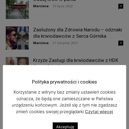
Marzena
-
13 lipca, 2022
0
Zasłużony dla Zdrowia Narodu – odznaki
dla krwiodawców z Serca Górnika
Marzena
-
27 sierpnia, 2021
0
Krzyże Zasługi dla krwiodawców z HDK
Serce Górnika
Marzena
-
4 sierpnia, 2021
0
Polityka prywatności i cookies
Korzystanie z witryny bez zmiany ustawień cookies
oznacza, że będą one zamieszczane w Państwa
1
2
3
urządzeniu końcowym. Jeżeli się z tym nie zgadzasz
zmień cookies swojej przeglądarki
Czytaj więcej
Najnowsze komentarze
Akceptuję