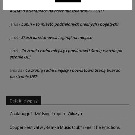
Razem dla rodziny – konferencja od
Jaruś zawsze dziewica
-
KGHM o działaniach na rzecz mieszkańców – FOTO
Lubin – to miasto podzielonych biednych i bogatych?
Jaruś
-
Skosił kasztanowca i zginął na miejscu
Jaruś
-
Co zrobią radni miejscy i powiatowi? Staną twardo po
Jaruś
-
stronie UE?
Co zrobią radni miejscy i powiatowi? Staną twardo
andros
-
po stronie UE?
Ostatnie wpisy
Zaplanuj już dziś Bieg Tropem Wilczym
Copper Festival w „Beatka Music Club” i Feel The Emotions