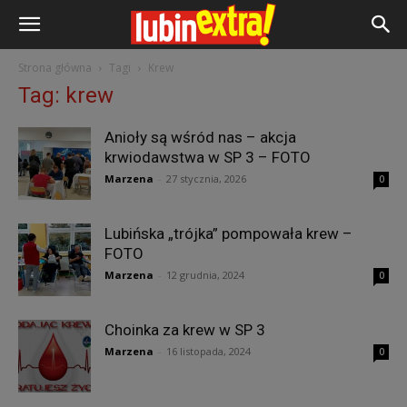
Strona główna
Tagi
Krew
Tag: krew
Anioły są wśród nas – akcja
krwiodawstwa w SP 3 – FOTO
Marzena
-
27 stycznia, 2026
0
Lubińska „trójka” pompowała krew –
FOTO
Marzena
-
12 grudnia, 2024
0
Choinka za krew w SP 3
Marzena
-
16 listopada, 2024
0