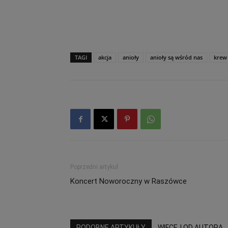
TAGI
akcja
anioły
anioły są wśród nas
krew
Poprzedni artykuł
Koncert Noworoczny w Raszówce
PODOBNE ARTYKUŁY
WIĘCEJ OD AUTORA