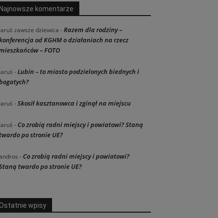
Najnowsze komentarze
Razem dla rodziny –
Jaruś zawsze dziewica
-
konferencja od KGHM o działaniach na rzecz
mieszkańców – FOTO
Lubin – to miasto podzielonych biednych i
Jaruś
-
bogatych?
Skosił kasztanowca i zginął na miejscu
Jaruś
-
Co zrobią radni miejscy i powiatowi? Staną
Jaruś
-
twardo po stronie UE?
Co zrobią radni miejscy i powiatowi?
andros
-
Staną twardo po stronie UE?
Ostatnie wpisy