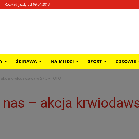
Rozkład jazdy od 09.04.2018
A
ŚCINAWA
NA MIEDZI
SPORT
ZDROWIE
– akcja krwiodawstwa w SP 3 – FOTO
d nas – akcja krwiodaw