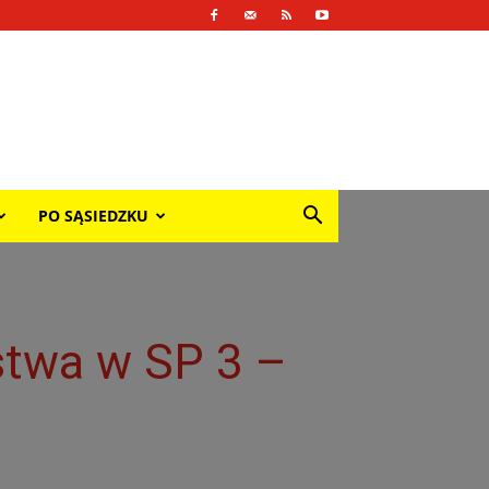
PO SĄSIEDZKU
stwa w SP 3 –