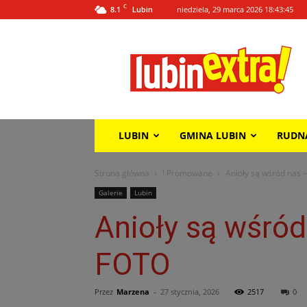
C
8.1
niedziela, 29 marca 2026 18:43:45
Lubin
Lubin
Extra!
LUBIN
GMINA LUBIN
RUDN
Strona główna
! Promowane
Anioły są wśród nas 
Galerie
Lubin
Anioły są wśró
FOTO
Przez
Marzena
-
27 stycznia, 2026
2517
0