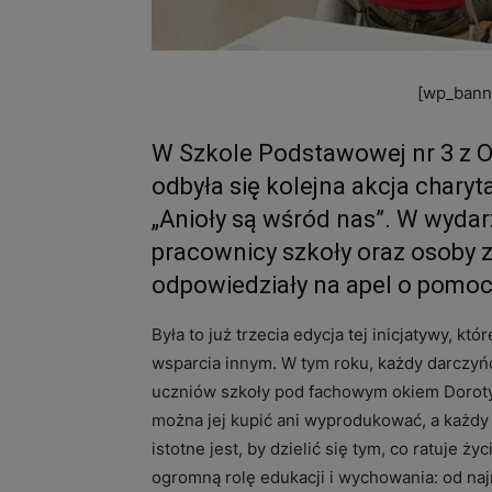
[wp_banne
W Szkole Podstawowej nr 3 z Od
odbyła się kolejna akcja char
„Anioły są wśród nas”. W wydarz
pracownicy szkoły oraz osoby z
odpowiedziały na apel o pomoc
Była to już trzecia edycja tej inicjatywy, kt
wsparcia innym. W tym roku, każdy darczy
uczniów szkoły pod fachowym okiem Doroty 
można jej kupić ani wyprodukować, a każdy 
istotne jest, by dzielić się tym, co ratuje ż
ogromną rolę edukacji i wychowania: od na