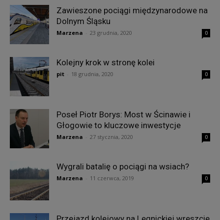
Zawieszone pociągi międzynarodowe na
Dolnym Śląsku
Marzena
-
23 grudnia, 2020
0
Kolejny krok w stronę kolei
pit
-
18 grudnia, 2020
0
Poseł Piotr Borys: Most w Ścinawie i
Głogowie to kluczowe inwestycje
Marzena
-
27 stycznia, 2020
0
Wygrali batalię o pociągi na wsiach?
Marzena
-
11 czerwca, 2019
0
Przejazd kolejowy na Legnickiej wreszcie