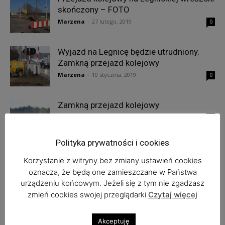
skończony – FOTO
Marzena
-
27 lutego, 2019
0
Wyjazd na Legnicę będzie utrudniony.
Zamkną przejazd kolejowy
Marzena
-
10 stycznia, 2019
0
Zamkną przejazd kolejowy
Marzena
-
14 listopada, 2018
0
Polityka prywatności i cookies
Korzystanie z witryny bez zmiany ustawień cookies
oznacza, że będą one zamieszczane w Państwa
1
2
urządzeniu końcowym. Jeżeli się z tym nie zgadzasz
zmień cookies swojej przeglądarki
Czytaj więcej
Najnowsze komentarze
Akceptuję