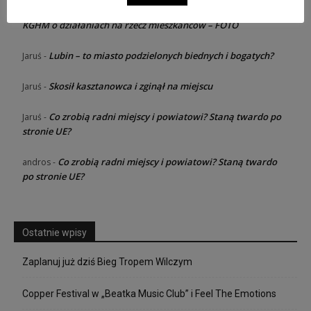
Razem dla rodziny – konferencja od
Jaruś zawsze dziewica
-
KGHM o działaniach na rzecz mieszkańców – FOTO
Lubin – to miasto podzielonych biednych i bogatych?
Jaruś
-
Skosił kasztanowca i zginął na miejscu
Jaruś
-
Co zrobią radni miejscy i powiatowi? Staną twardo po
Jaruś
-
stronie UE?
Co zrobią radni miejscy i powiatowi? Staną twardo
andros
-
po stronie UE?
Ostatnie wpisy
Zaplanuj już dziś Bieg Tropem Wilczym
Copper Festival w „Beatka Music Club” i Feel The Emotions