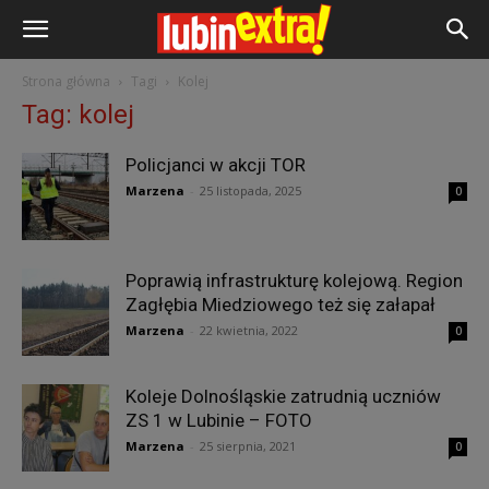
Strona główna
Tagi
Kolej
Tag: kolej
Policjanci w akcji TOR
Marzena
-
25 listopada, 2025
0
Poprawią infrastrukturę kolejową. Region
Zagłębia Miedziowego też się załapał
Marzena
-
22 kwietnia, 2022
0
Koleje Dolnośląskie zatrudnią uczniów
ZS 1 w Lubinie – FOTO
Marzena
-
25 sierpnia, 2021
0