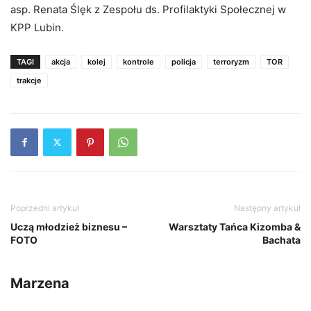
asp. Renata Ślęk z Zespołu ds. Profilaktyki Społecznej w
KPP Lubin.
TAGI
akcja
kolej
kontrole
policja
terroryzm
TOR
trakcje
Poprzedni artykuł
Następny artykuł
Uczą młodzież biznesu –
Warsztaty Tańca Kizomba &
FOTO
Bachata
Marzena