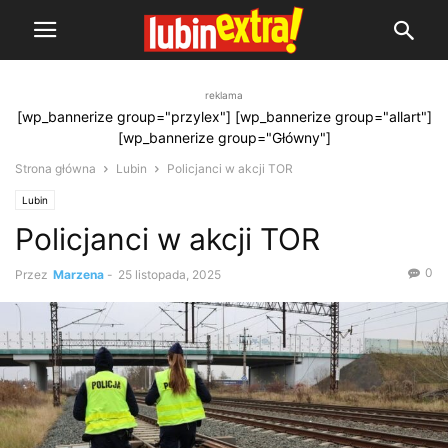
reklama
[wp_bannerize group="przylex"] [wp_bannerize group="allart"]
[wp_bannerize group="Główny"]
Strona główna
Lubin
Policjanci w akcji TOR
Lubin
Policjanci w akcji TOR
0
Przez
Marzena
-
25 listopada, 2025