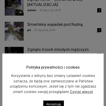
[AKTUALIZACJA]
admin
-
29 stycznia, 2018
1
Śmiertelny wypadek pod Rudną
pit
-
20 stycznia, 2018
2
Zginęło trzech młodych mężczyzn
pit
-
27 sierpnia, 2014
0
Polityka prywatności i cookies
Korzystanie z witryny bez zmiany ustawień cookies
oznacza, że będą one zamieszczane w Państwa
1
2
urządzeniu końcowym. Jeżeli się z tym nie zgadzasz
zmień cookies swojej przeglądarki
Czytaj więcej
Najnowsze komentarze
Akceptuję