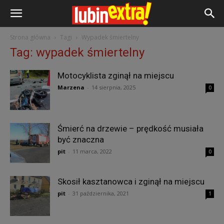
Strona główna
Tagi
Wypadek śmiertelny
Tag: wypadek śmiertelny
Motocyklista zginął na miejscu
Marzena
-
14 sierpnia, 2025
0
Śmierć na drzewie – prędkość musiała
być znaczna
pit
-
11 marca, 2022
0
Skosił kasztanowca i zginął na miejscu
pit
-
31 października, 2021
1