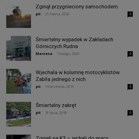
Zginął przygnieciony samochodem
pit
-
25 marca, 2020
0
Śmiertelny wypadek w Zakładach
Górniczych Rudna
Marzena
-
7 lutego, 2020
0
Wjechała w kolumnę motocyklistów.
Zabiła jednego z nich
pit
-
14 września, 2019
0
Śmiertelny zakręt
pit
-
18 lipca, 2018
0
Zginęli na K3 – jechali do pracy