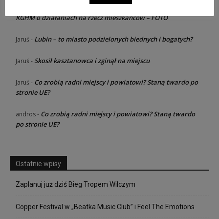
Razem dla rodziny – konferencja od
Jaruś zawsze dziewica
-
KGHM o działaniach na rzecz mieszkańców – FOTO
Lubin – to miasto podzielonych biednych i bogatych?
Jaruś
-
Skosił kasztanowca i zginął na miejscu
Jaruś
-
Co zrobią radni miejscy i powiatowi? Staną twardo po
Jaruś
-
stronie UE?
Co zrobią radni miejscy i powiatowi? Staną twardo
andros
-
po stronie UE?
Ostatnie wpisy
Zaplanuj już dziś Bieg Tropem Wilczym
Copper Festival w „Beatka Music Club” i Feel The Emotions