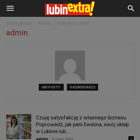
Strona główna
Autorzy
Posty przez admin
admin
400 POSTY
0 KOMENTARZE
Czuję satysfakcję z własnego biznesu.
Poprowadź, jak pani Ewelina, swój sklep
w Lubinie lub...
admin
-
8 maja, 2024
0