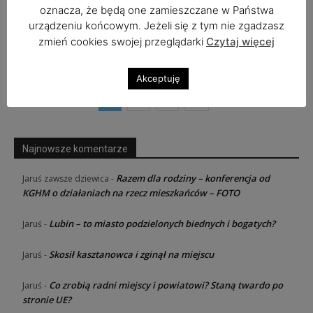
Zginęli na K3 – jechali do pracy
oznacza, że będą one zamieszczane w Państwa
[AKTUALIZACJA]
urządzeniu końcowym. Jeżeli się z tym nie zgadzasz
admin
-
29 stycznia, 2018
1
zmień cookies swojej przeglądarki
Czytaj więcej
Akceptuję
1
2
3
Najnowsze komentarze
Razem dla rodziny – konferencja od
Jaruś zawsze dziewica
-
KGHM o działaniach na rzecz mieszkańców – FOTO
Lubin – to miasto podzielonych biednych i bogatych?
Jaruś
-
Skosił kasztanowca i zginął na miejscu
Jaruś
-
Co zrobią radni miejscy i powiatowi? Staną twardo po
Jaruś
-
stronie UE?