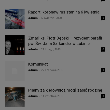
Raport: koronawirus stan na 6 kwietnia
admin
-
6 kwietnia, 2020
0
Zmarł ks. Piotr Dębski – rezydent parafii
pw. Św. Jana Sarkandra w Lubinie
admin
-
28 lutego, 2020
0
Komunikat
admin
-
27 czerwca, 2019
0
Pijany za kierownicą mógł zabić rodzinę
admin
-
11 kwietnia, 2019
0