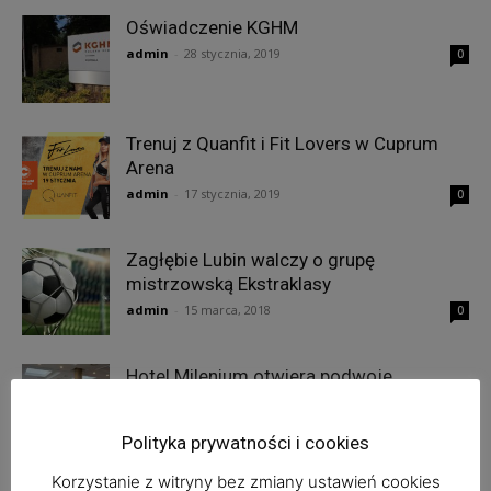
Oświadczenie KGHM
admin
-
28 stycznia, 2019
0
Trenuj z Quanfit i Fit Lovers w Cuprum
Arena
admin
-
17 stycznia, 2019
0
Zagłębie Lubin walczy o grupę
mistrzowską Ekstraklasy
admin
-
15 marca, 2018
0
Hotel Milenium otwiera podwoje
admin
-
8 marca, 2018
0
Polityka prywatności i cookies
Korzystanie z witryny bez zmiany ustawień cookies