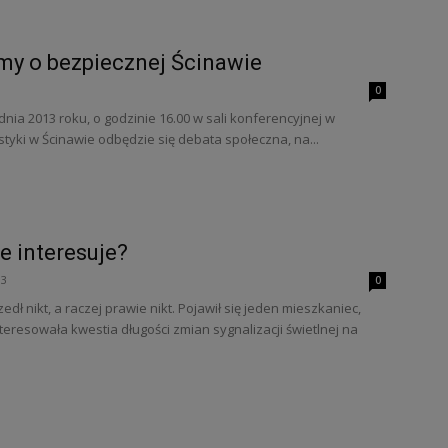
y o bezpiecznej Ścinawie
0
nia 2013 roku, o godzinie 16.00 w sali konferencyjnej w
styki w Ścinawie odbędzie się debata społeczna, na...
ie interesuje?
13
0
edł nikt, a raczej prawie nikt. Pojawił się jeden mieszkaniec,
teresowała kwestia długości zmian sygnalizacji świetlnej na