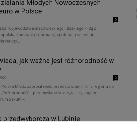
działania Młodych Nowoczesnych
 euro w Polsce
2
0
ąska, województwa mazowieckiego i śląskiego – idą z
ólnopolska kampanią informacyjną i debatą na temat
i waluty...
ada, jak ważna jest różnorodność w
O
2022
0
olska Miedź zaprosił wielu przedstawicieli firm z regionu na
 „Różnorodność – przemyślana strategia, czy zbędne
rum Szkutnik...
a przedwyborcza w Lubinie
 2019
0
Lubinie będą mieli okazję do wymiany zdań, zaś wyborcy do