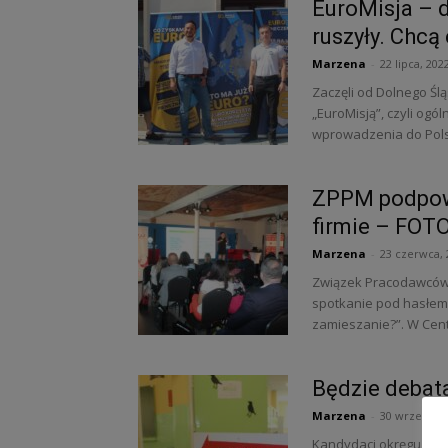
EuroMisja – 
ruszyły. Chcą
Marzena
-
22 lipca, 202
Zaczęli od Dolnego Śl
„EuroMisją”, czyli og
wprowadzenia do Polsk
ZPPM podpowi
firmie – FOT
Marzena
-
23 czerwca, 
Związek Pracodawców P
spotkanie pod hasłem
zamieszanie?”. W Cent
Będzie debat
Marzena
-
30 września,
Kandydaci okręgu 1 w 