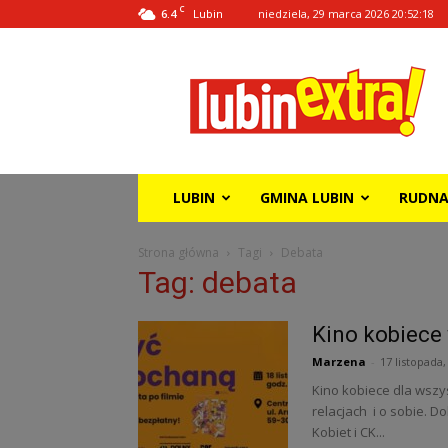
C
6.4
niedziela, 29 marca 2026 20:52:18
Lubin
Lubin
Extra!
LUBIN
GMINA LUBIN
RUDN
Strona główna
Tagi
Debata
Tag: debata
Kino kobiece
Marzena
-
17 listopada,
Kino kobiece dla wszys
relacjach i o sobie. 
Kobiet i CK...