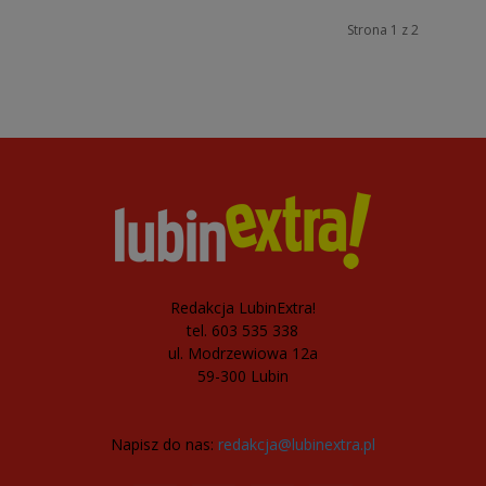
Strona 1 z 2
Redakcja LubinExtra!
tel. 603 535 338
ul. Modrzewiowa 12a
59-300 Lubin
Napisz do nas:
redakcja@lubinextra.pl