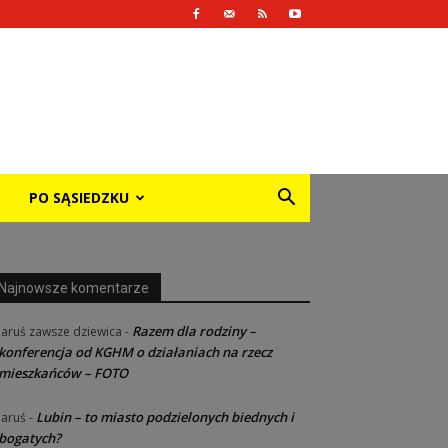
PO SĄSIEDZKU
Najnowsze komentarze
Razem dla rodziny –
Jaruś zawsze dziewica
-
konferencja od KGHM o działaniach na rzecz
mieszkańców – FOTO
Lubin – to miasto podzielonych biednych i
Jaruś
-
bogatych?