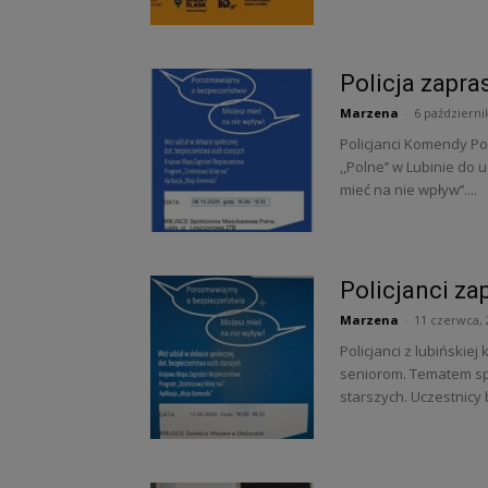
Policja zapra
Marzena
-
6 październi
Policjanci Komendy Po
,,Polne’’ w Lubinie d
mieć na nie wpływ’’....
Policjanci za
Marzena
-
11 czerwca, 
Policjanci z lubiński
seniorom. Tematem sp
starszych. Uczestnicy 