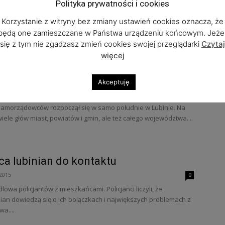
Polityka prywatności i cookies
3 października o 18:00 spotkają się, ci,...
Korzystanie z witryny bez zmiany ustawień cookies oznacza, że
będą one zamieszczane w Państwa urządzeniu końcowym. Jeżel
się z tym nie zgadzasz zmień cookies swojej przeglądarki
Czytaj
więcej
ciążone? – konwent, okazja na
powiedzi – FOTO
Akceptuję
016
1
Samorządowców rozpoczął się w samo południe w Lubinie. Na
wiele głów miast, powiatów i gmin, ale też całego województwa....
ca lubinian do kontaktu
2015
0
lowa policjantów z mieszkańcami. Policjanci liczyli, że
ian dowiedzą się o ich bolączkach i największych problemach z
a....