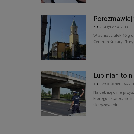
Porozmawiajm
pit
-
14 grudnia, 2013
W poniedziałek 16 grud
Centrum Kultury i Tury
Lubinian to n
pit
-
29 października, 20
Na debatę o nie przysz
którego ostatecznie in
skrzyżowaniu...