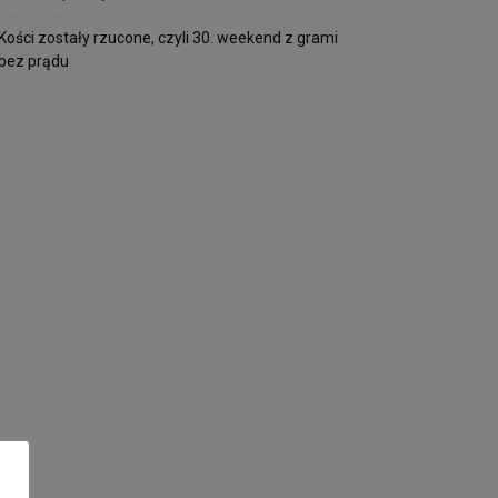
Kości zostały rzucone, czyli 30. weekend z grami
bez prądu