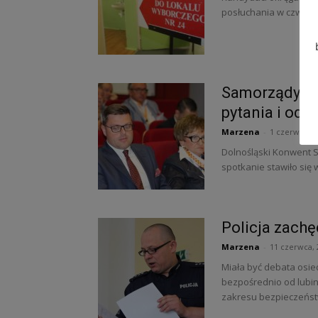
posłuchania w czwartek 
Samorządy ob
pytania i od
Marzena
-
1 czerwca, 2
Dolnośląski Konwent 
spotkanie stawiło się 
Policja zachę
Marzena
-
11 czerwca, 
Miała być debata osied
bezpośrednio od lubin
zakresu bezpieczeństw