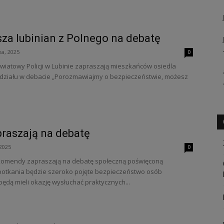
sza lubinian z Polnego na debatę
ka, 2025
0
wiatowy Policji w Lubinie zapraszają mieszkańców osiedla
o udziału w debacie „Porozmawiajmy o bezpieczeństwie, możesz
praszają na debatę
2025
0
ej komendy zapraszają na debatę społeczną poświęconą
otkania będzie szeroko pojęte bezpieczeństwo osób
będą mieli okazję wysłuchać praktycznych...