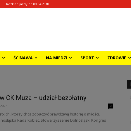
Rozkład jazdy od 09.04.2018
A
ŚCINAWA
NA MIEDZI
SPORT
ZDROWIE
 w CK Muza – udział bezpłatny
 2025
0
tkich, którzy chcą zobaczyć prawdziwą historię o miłości,
Dolnośląska Rada Kobiet, Stowarzyszenie Dolnośląski Kongres