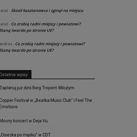
Skosił kasztanowca i zginął na miejscu
Jaruś
-
Co zrobią radni miejscy i powiatowi?
Jaruś
-
Staną twardo po stronie UE?
Co zrobią radni miejscy i powiatowi?
andros
-
Staną twardo po stronie UE?
Ostatnie wpisy
Zaplanuj już dziś Bieg Tropem Wilczym
Copper Festival w „Beatka Music Club” i Feel The
Emotions
Mocny koncert w Deja Vu
„Osiecka po męsku” w CDT