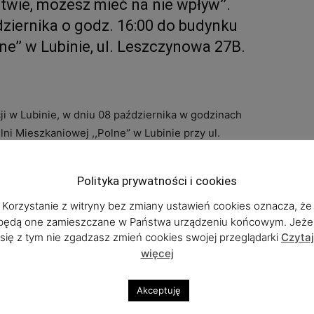
wie, możesz mieć na nie wpływ’’.
ziernika o godz. 16:00 do budynku
ne’’ w Lubinie, ul. Leszczynowa 27B.
i w Lubinie, w dniu 08 października w godzinach
lni Mieszkaniowej ,,Polne‘’ w Lubinie przy ul.
ebatę społeczną ,,Porozmawiajmy o Bezpieczeństwie
Polityka prywatności i cookies
ędą przede wszystkim kwestie bezpieczeństwa
Korzystanie z witryny bez zmiany ustawień cookies oznacza, że
będą one zamieszczane w Państwa urządzeniu końcowym. Jeżel
e kradzieży i kradzieży z włamaniem. Ponadto
się z tym nie zgadzasz zmień cookies swojej przeglądarki
Czytaj
my zdiagnozowanych zagrożeń, na podstawie Krajowej
więcej
iwań społecznych. Ponadto zostaną omówione
żeń Bezpieczeństwa – narzędzia, z którego korzysta
Akceptuję
. To na podstawie danych w niej zamieszczanych,