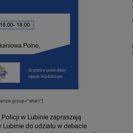
rize group="allart"]
olicji w Lubinie zapraszają
w Lubinie do udziału w debacie