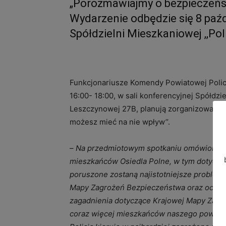
„Porozmawiajmy o bezpieczeńst
Wydarzenie odbędzie się 8 paźd
Spółdzielni Mieszkaniowej ,,Pol
Funkcjonariusze Komendy Powiatowej Policj
16:00- 18:00, w sali konferencyjnej Spółdzie
Leszczynowej 27B, planują zorganizować d
możesz mieć na nie wpływ’’.
–
Na przedmiotowym spotkaniu omówione b
mieszkańców Osiedla Polne, w tym dotycząc
poruszone zostaną najistotniejsze proble
Mapy Zagrożeń Bezpieczeństwa oraz oczek
zagadnienia dotyczące Krajowej Mapy Zagro
coraz więcej mieszkańców naszego powiatu