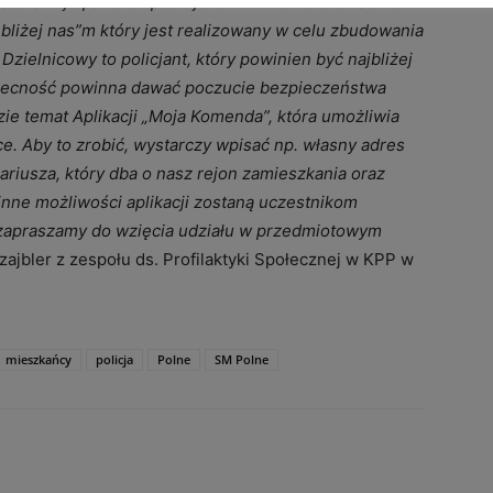
jsca swoje patrole i planuje tam wzmożone działania.
bliżej nas”m który jest realizowany w celu zbudowania
zielnicowy to policjant, który powinien być najbliżej
obecność powinna dawać poczucie bezpieczeństwa
e temat Aplikacji „Moja Komenda”, która umożliwia
. Aby to zrobić, wystarczy wpisać np. własny adres
ariusza, który dba o nasz rejon zamieszkania oraz
 inne możliwości aplikacji zostaną uczestnikom
zapraszamy do wzięcia udziału w przedmiotowym
zajbler z zespołu ds. Profilaktyki Społecznej w KPP w
mieszkańcy
policja
Polne
SM Polne