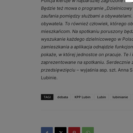
Policja kieruje w najbardziej zagrożone mie
Będzie też mowa o programie „Dzielnicowy 
zaufania pomiędzy służbami a obywatelami. D
obywatela. To również człowiek, którego 
mieszkańcom. Na spotkaniu poruszony będzi
wyszukanie każdego dzielnicowego w Polsce
zamieszkania a aplikacja odnajdzie funkcjon
pokaże, w której jednostce on pracuje. Te i
zaprezentowane na spotkaniu. Serdecznie 
przedsięwzięciu –
wyjaśnia asp. szt. Anna S
Lubinie.
TAGI
debata
KPP Lubin
Lubin
lubinianie