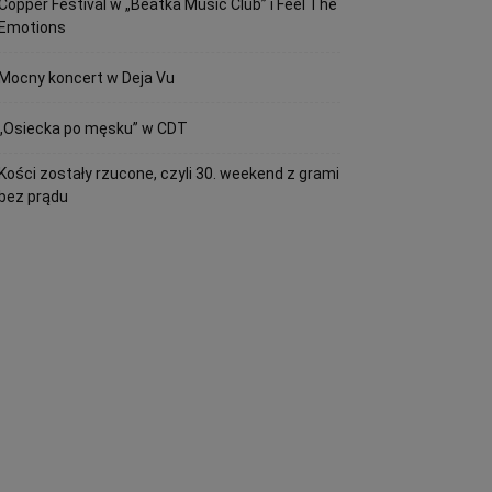
Copper Festival w „Beatka Music Club” i Feel The
Emotions
Mocny koncert w Deja Vu
„Osiecka po męsku” w CDT
Kości zostały rzucone, czyli 30. weekend z grami
bez prądu