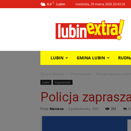
C
6.4
niedziela, 29 marca 2026 20:43:32
Lubin
Lubin
Extra!
LUBIN
GMINA LUBIN
RUDN
Strona główna
! Promowane
Policja zaprasza lubi
Lubin
Zapowiedzi
Policja zaprasz
Przez
Marzena
-
6 października, 2025
352
0