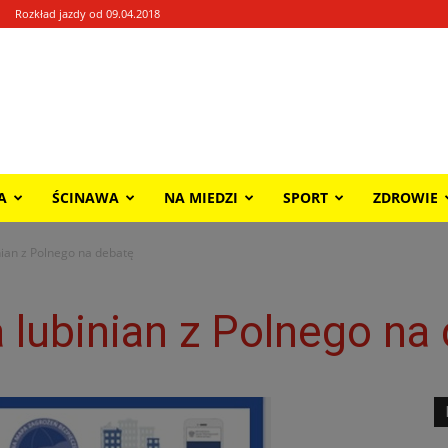
Rozkład jazdy od 09.04.2018
A
ŚCINAWA
NA MIEDZI
SPORT
ZDROWIE
nian z Polnego na debatę
a lubinian z Polnego na