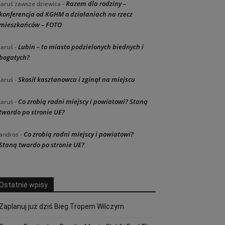
Razem dla rodziny –
Jaruś zawsze dziewica
-
konferencja od KGHM o działaniach na rzecz
mieszkańców – FOTO
Lubin – to miasto podzielonych biednych i
Jaruś
-
bogatych?
Skosił kasztanowca i zginął na miejscu
Jaruś
-
Co zrobią radni miejscy i powiatowi? Staną
Jaruś
-
twardo po stronie UE?
Co zrobią radni miejscy i powiatowi?
andros
-
Staną twardo po stronie UE?
Ostatnie wpisy
Zaplanuj już dziś Bieg Tropem Wilczym