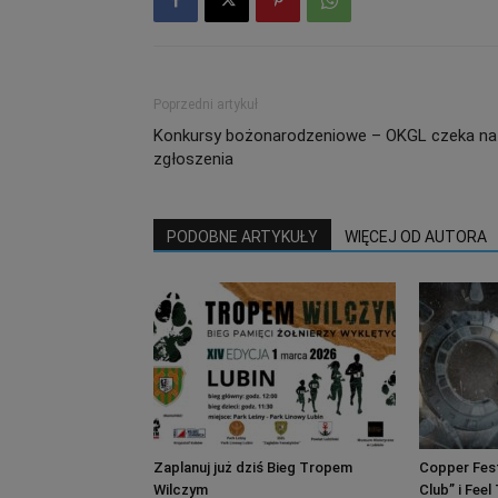
Poprzedni artykuł
Konkursy bożonarodzeniowe – OKGL czeka na
zgłoszenia
PODOBNE ARTYKUŁY
WIĘCEJ OD AUTORA
Zaplanuj już dziś Bieg Tropem
Copper Fest
Wilczym
Club” i Fee