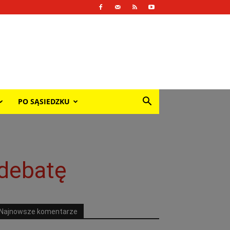
PO SĄSIEDZKU
 debatę
Najnowsze komentarze