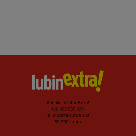
Redakcja LubinExtra!
tel. 603 535 338
ul. Modrzewiowa 12a
59-300 Lubin