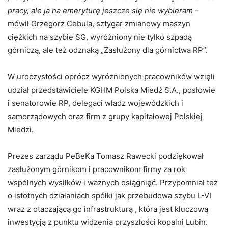
pracy, ale ja na emeryturę jeszcze się nie wybieram
–
mówił Grzegorz Cebula, sztygar zmianowy maszyn
ciężkich na szybie SG, wyróżniony nie tylko szpadą
górniczą, ale też odznaką „Zasłużony dla górnictwa RP”.
W uroczystości oprócz wyróżnionych pracowników wzięli
udział przedstawiciele KGHM Polska Miedź S.A., posłowie
i senatorowie RP, delegaci władz wojewódzkich i
samorządowych oraz firm z grupy kapitałowej Polskiej
Miedzi.
Prezes zarządu PeBeKa Tomasz Rawecki podziękował
zasłużonym górnikom i pracownikom firmy za rok
wspólnych wysiłków i ważnych osiągnięć. Przypomniał też
o istotnych działaniach spółki jak przebudowa szybu L-VI
wraz z otaczającą go infrastrukturą , która jest kluczową
inwestycją z punktu widzenia przyszłości kopalni Lubin.