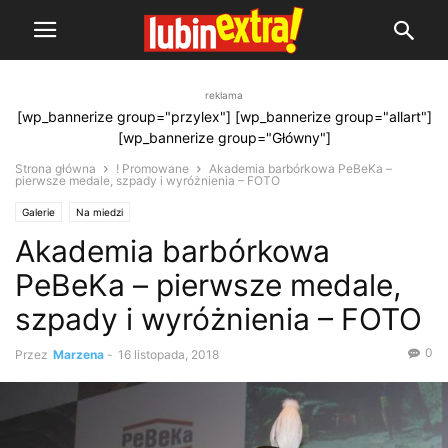
reklama
[wp_bannerize group="przylex"] [wp_bannerize group="allart"]
[wp_bannerize group="Główny"]
Strona główna
! Promowane
Akademia barbórkowa PeBeKa –
pierwsze medale, szpady i wyróżnienia – FOTO
Galerie
Na miedzi
Akademia barbórkowa
PeBeKa – pierwsze medale,
szpady i wyróżnienia – FOTO
0
Przez
Marzena
-
16 listopada, 2018