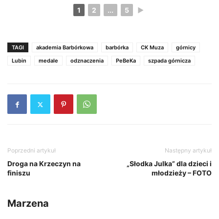
1
2
...
5
►
TAGI
akademia Barbórkowa
barbórka
CK Muza
górnicy
Lubin
medale
odznaczenia
PeBeKa
szpada górnicza
Poprzedni artykuł
Następny artykuł
Droga na Krzeczyn na
„Słodka Julka” dla dzieci i
finiszu
młodzieży – FOTO
Marzena