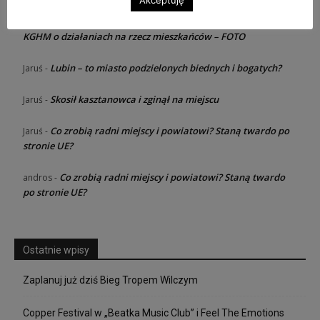
Razem dla rodziny – konferencja od
Jaruś zawsze dziewica
-
KGHM o działaniach na rzecz mieszkańców – FOTO
Lubin – to miasto podzielonych biednych i bogatych?
Jaruś
-
Skosił kasztanowca i zginął na miejscu
Jaruś
-
Co zrobią radni miejscy i powiatowi? Staną twardo po
Jaruś
-
stronie UE?
Co zrobią radni miejscy i powiatowi? Staną twardo
andros
-
po stronie UE?
Ostatnie wpisy
Zaplanuj już dziś Bieg Tropem Wilczym
Copper Festival w „Beatka Music Club” i Feel The Emotions