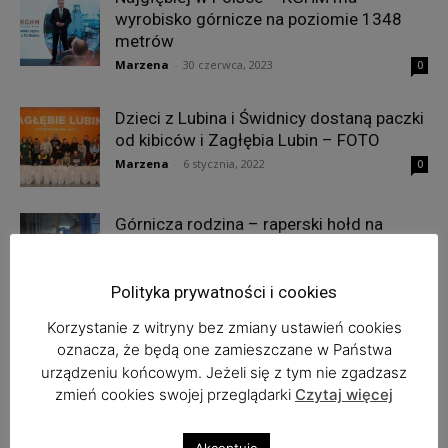
wyrobisko górnicze na poziomie 1348
metrów
Marzena
-
30 czerwca, 2023
0
Dzieci z Lubina i Świdnicy dostaną paczki
od kibiców i Zagłębia Lubin – FOTO
Marzena
-
6 stycznia, 2022
0
Górnicza rodzina – raperski hołd na
Barbórkę
pit
-
9 listopada, 2020
1
Polityka prywatności i cookies
Korzystanie z witryny bez zmiany ustawień cookies
oznacza, że będą one zamieszczane w Państwa
1
2
3
urządzeniu końcowym. Jeżeli się z tym nie zgadzasz
zmień cookies swojej przeglądarki
Czytaj więcej
Najnowsze komentarze
Akceptuję