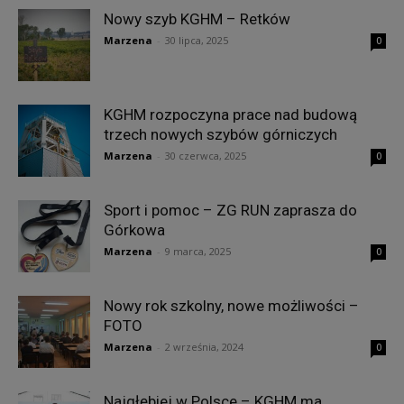
Nowy szyb KGHM – Retków
Marzena
-
30 lipca, 2025
0
KGHM rozpoczyna prace nad budową
trzech nowych szybów górniczych
Marzena
-
30 czerwca, 2025
0
Sport i pomoc – ZG RUN zaprasza do
Górkowa
Marzena
-
9 marca, 2025
0
Nowy rok szkolny, nowe możliwości –
FOTO
Marzena
-
2 września, 2024
0
Najgłębiej w Polsce – KGHM ma