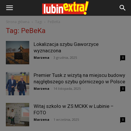
Strona główna
Tagi
PeBeKa
Tag: PeBeKa
Lokalizacja szybu Gaworzyce
wyznaczona
Marzena
-
3 grudnia, 2025
0
Premier Tusk z wizytą na miejscu budowy
najgłębszego szybu górniczego w Polsce
Marzena
-
14 listopada, 2025
0
Witaj szkoło w ZS MCKK w Lubinie –
FOTO
Marzena
-
1 września, 2025
0