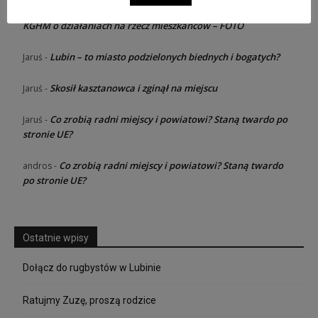
Razem dla rodziny – konferencja od
Jaruś zawsze dziewica
-
KGHM o działaniach na rzecz mieszkańców – FOTO
Lubin – to miasto podzielonych biednych i bogatych?
Jaruś
-
Skosił kasztanowca i zginął na miejscu
Jaruś
-
Co zrobią radni miejscy i powiatowi? Staną twardo po
Jaruś
-
stronie UE?
Co zrobią radni miejscy i powiatowi? Staną twardo
andros
-
po stronie UE?
Ostatnie wpisy
Dołącz do rugbystów w Lubinie
Ratujmy Zuzę, proszą rodzice