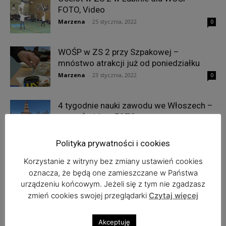
FOTO, Video
Marzena
-
25 stycznia, 2022
0
WOŚP w ZS 2 przy Szpakowej –
mnóstwo atrakcji już od poniedziałku
Marzena
-
23 stycznia, 2022
0
4 tygodnie nauki zawodu we Włoszech –
mega frajda – FOTO
Marzena
-
22 grudnia, 2021
0
Polityka prywatności i cookies
Korzystanie z witryny bez zmiany ustawień cookies
oznacza, że będą one zamieszczane w Państwa
1
2
3
urządzeniu końcowym. Jeżeli się z tym nie zgadzasz
zmień cookies swojej przeglądarki
Czytaj więcej
Najnowsze komentarze
Akceptuję