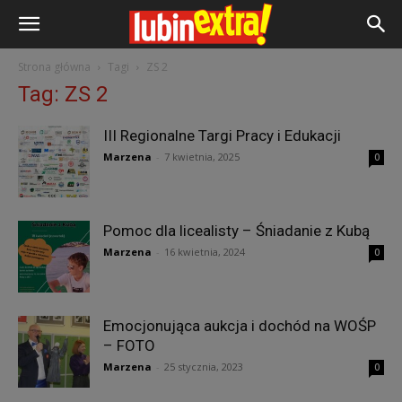
Strona główna
Tagi
ZS 2
Tag: ZS 2
III Regionalne Targi Pracy i Edukacji
Marzena
-
7 kwietnia, 2025
0
Pomoc dla licealisty – Śniadanie z Kubą
Marzena
-
16 kwietnia, 2024
0
Emocjonująca aukcja i dochód na WOŚP
– FOTO
Marzena
-
25 stycznia, 2023
0