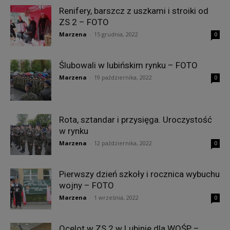
Renifery, barszcz z uszkami i stroiki od
ZS 2 – FOTO
Marzena
-
15 grudnia, 2022
0
Ślubowali w lubińskim rynku – FOTO
Marzena
-
19 października, 2022
0
Rota, sztandar i przysięga. Uroczystość
w rynku
Marzena
-
12 października, 2022
0
Pierwszy dzień szkoły i rocznica wybuchu
wojny – FOTO
Marzena
-
1 września, 2022
0
Ocelot w ZS 2 w Lubinie dla WOŚP –