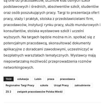
są one do pracodawców, uczniów klas ósmych szkół
podstawowych i średnich, absolwentów szkół, studentów
oraz osób poszukujących pracy. Targi to prezentacja ofert
pracy, staży i praktyk, stoiska z przedstawicielami firm,
pracodawców, instytucji rynku pracy, służb mundurowych i
konsultantów, stoiska wystawowe szkół i uczelni
wyższych. Na targach będzie można m.in. spotkać się z
potencjalnym pracodawcą, skonsultować dokumenty
aplikacyjne z doradcami zawodowymi, uczestniczyć w
bezpłatnych warsztatach tematycznych. Wystawcy mają
niepowtarzalną możliwość przeprowadzenia rozmów
networkingowych.
TAGI
edukacja
Lubin
praca
pracodawca
Regionalne Targi Pracy
szkoła
Urząd Pracy
zatrudnienie
ZS 2
związek pracodawców Polska Miedź