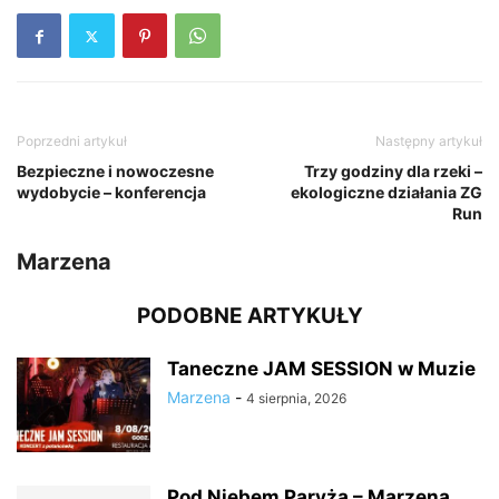
Poprzedni artykuł
Następny artykuł
Bezpieczne i nowoczesne
Trzy godziny dla rzeki –
wydobycie – konferencja
ekologiczne działania ZG
Run
Marzena
PODOBNE ARTYKUŁY
Taneczne JAM SESSION w Muzie
Marzena
-
4 sierpnia, 2026
Pod Niebem Paryża – Marzena