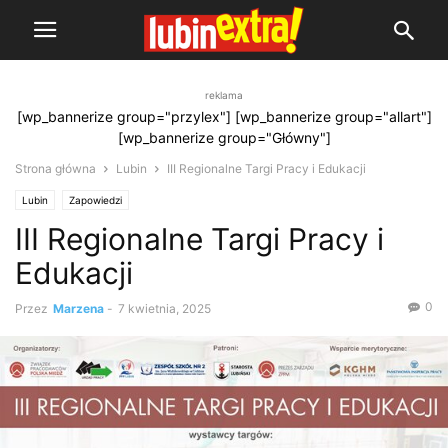
reklama
[wp_bannerize group="przylex"] [wp_bannerize group="allart"]
[wp_bannerize group="Główny"]
Strona główna
Lubin
III Regionalne Targi Pracy i Edukacji
Lubin
Zapowiedzi
III Regionalne Targi Pracy i
Edukacji
0
Przez
Marzena
-
7 kwietnia, 2025