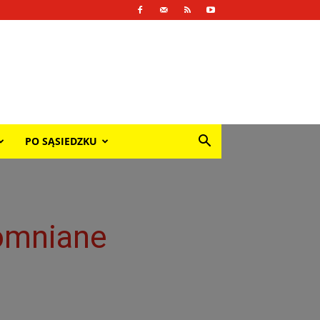
PO SĄSIEDZKU
omniane