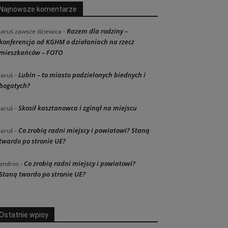
Najnowsze komentarze
Razem dla rodziny –
Jaruś zawsze dziewica
-
konferencja od KGHM o działaniach na rzecz
mieszkańców – FOTO
Lubin – to miasto podzielonych biednych i
Jaruś
-
bogatych?
Skosił kasztanowca i zginął na miejscu
Jaruś
-
Co zrobią radni miejscy i powiatowi? Staną
Jaruś
-
twardo po stronie UE?
Co zrobią radni miejscy i powiatowi?
andros
-
Staną twardo po stronie UE?
Ostatnie wpisy