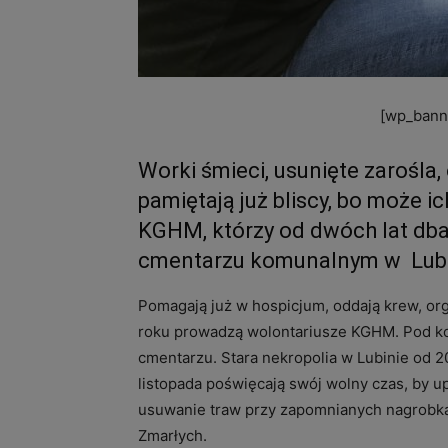
[wp_banne
Worki śmieci, usunięte zarośla,
pamiętają już bliscy, bo może ic
KGHM, którzy od dwóch lat dba
cmentarzu komunalnym w Lubini
Pomagają już w hospicjum, oddają krew, organ
roku prowadzą wolontariusze KGHM. Pod kon
cmentarzu. Stara nekropolia w Lubinie od 
listopada poświęcają swój wolny czas, by up
usuwanie traw przy zapomnianych nagrobkac
Zmarłych.