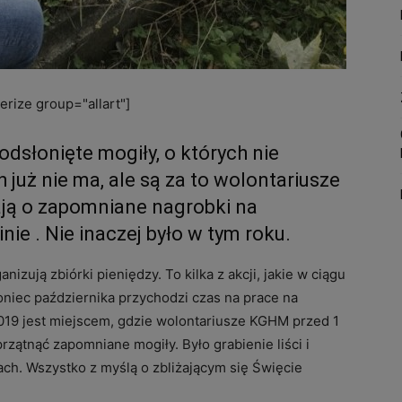
rize group="allart"]
 odsłonięte mogiły, o których nie
h już nie ma, ale są za to wolontariusze
ją o zapomniane nagrobki na
e . Nie inaczej było w tym roku.
izują zbiórki pieniędzy. To kilka z akcji, jakie w ciągu
iec października przychodzi czas na prace na
2019 jest miejscem, gdzie wolontariusze KGHM przed 1
rzątnąć zapomniane mogiły. Było grabienie liści i
h. Wszystko z myślą o zbliżającym się Święcie