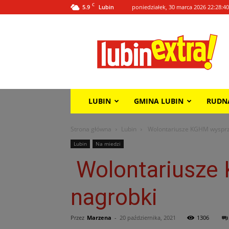
C
5.9
poniedziałek, 30 marca 2026 22:28:40
Lubin
Lubin
Extra!
LUBIN
GMINA LUBIN
RUDN
Strona główna
Lubin
Wolontariusze KGHM wysprz
Lubin
Na miedzi
Wolontariusze
nagrobki
Przez
Marzena
-
20 października, 2021
1306