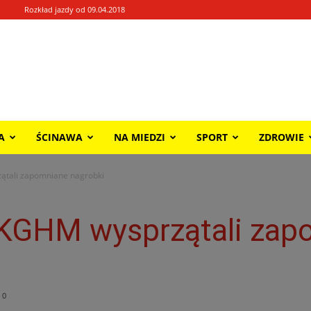
Rozkład jazdy od 09.04.2018
A
ŚCINAWA
NA MIEDZI
SPORT
ZDROWIE
ątali zapomniane nagrobki
 KGHM wysprzątali zap
0