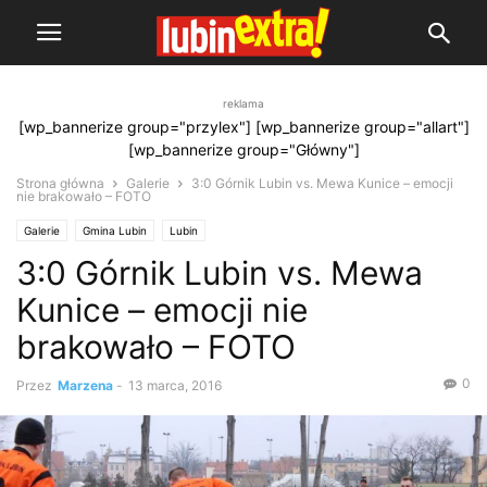
reklama
[wp_bannerize group="przylex"] [wp_bannerize group="allart"]
[wp_bannerize group="Główny"]
Strona główna
Galerie
3:0 Górnik Lubin vs. Mewa Kunice – emocji
nie brakowało – FOTO
Galerie
Gmina Lubin
Lubin
3:0 Górnik Lubin vs. Mewa
Kunice – emocji nie
brakowało – FOTO
0
Przez
Marzena
-
13 marca, 2016