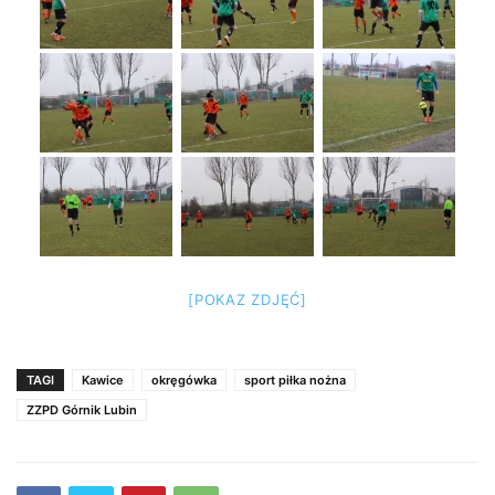
[POKAZ ZDJĘĆ]
TAGI
Kawice
okręgówka
sport piłka nożna
ZZPD Górnik Lubin