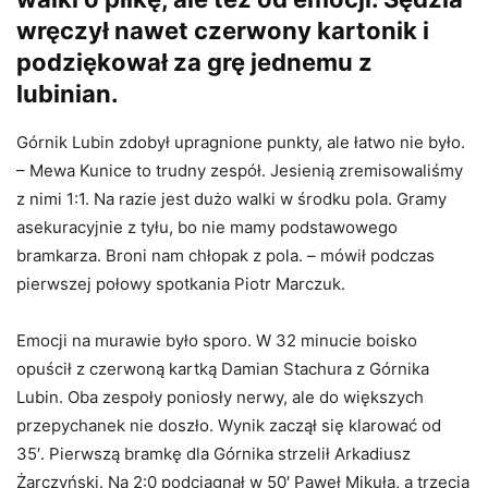
wręczył nawet czerwony kartonik i
podziękował za grę jednemu z
lubinian.
Górnik Lubin zdobył upragnione punkty, ale łatwo nie było.
– Mewa Kunice to trudny zespół. Jesienią zremisowaliśmy
z nimi 1:1. Na razie jest dużo walki w środku pola. Gramy
asekuracyjnie z tyłu, bo nie mamy podstawowego
bramkarza. Broni nam chłopak z pola. – mówił podczas
pierwszej połowy spotkania Piotr Marczuk.
Emocji na murawie było sporo. W 32 minucie boisko
opuścił z czerwoną kartką Damian Stachura z Górnika
Lubin. Oba zespoły poniosły nerwy, ale do większych
przepychanek nie doszło. Wynik zaczął się klarować od
35′. Pierwszą bramkę dla Górnika strzelił Arkadiusz
Żarczyński. Na 2:0 podciągnął w 50′ Paweł Mikuła, a trzecią