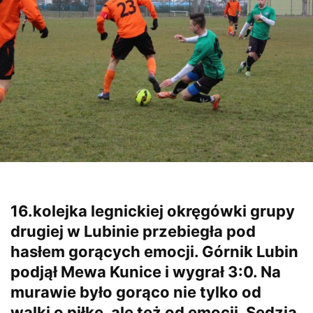
16.kolejka legnickiej okręgówki grupy
drugiej w Lubinie przebiegła pod
hasłem gorących emocji. Górnik Lubin
podjął Mewa Kunice i wygrał 3:0. Na
murawie było gorąco nie tylko od
walki o piłkę, ale też od emocji. Sędzia