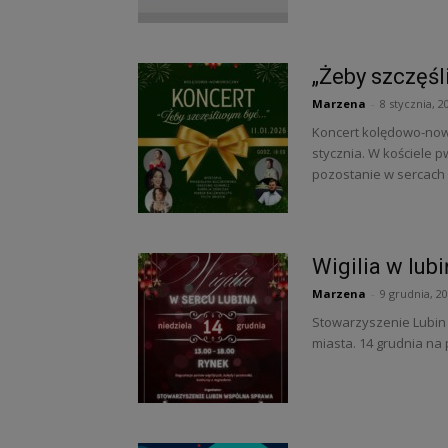
„Żeby szczęś
Marzena
-
8 stycznia, 2
Koncert kolędowo-now
stycznia. W kościele p
pozostanie w sercach 
Wigilia w lub
Marzena
-
9 grudnia, 2
Stowarzyszenie Lubin 
miasta. 14 grudnia na p