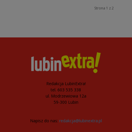
Strona 1 z 2
Redakcja LubinExtra!
tel. 603 535 338
ul. Modrzewiowa 12a
59-300 Lubin
Napisz do nas:
redakcja@lubinextra.pl