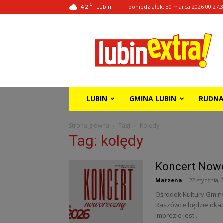
C
4.2
poniedziałek, 30 marca 2026 00:27:
Lubin
Lubin
Extra!
LUBIN
GMINA LUBIN
RUDN
Strona główna
Tagi
Kolędy
Tag: kolędy
Koncert Now
Marzena
-
22 stycznia, 
Ośrodek Kultury Gminy
Raszówce będzie okazj
imprezie jest...