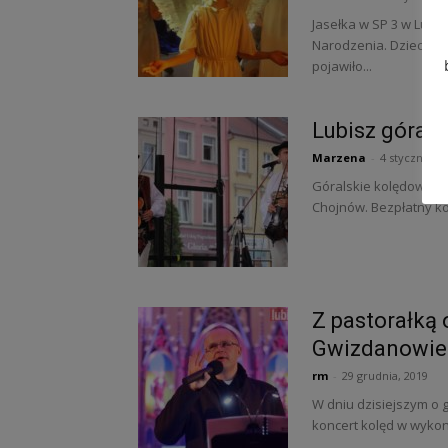
Jasełka w SP 3 w Lubi
Narodzenia. Dzieci za
pojawiło...
Lubisz góral
Marzena
-
4 stycznia, 2
Góralskie kolędowanie 
Chojnów. Bezpłatny kon
Z pastorałką 
Gwizdanowie
rm
-
29 grudnia, 2019
W dniu dzisiejszym o g
koncert kolęd w wykon