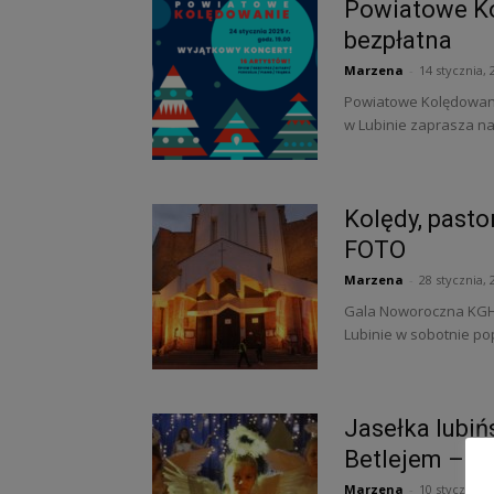
Powiatowe K
bezpłatna
Marzena
-
14 stycznia, 
Powiatowe Kolędowanie
w Lubinie zaprasza na 
Kolędy, past
FOTO
Marzena
-
28 stycznia, 
Gala Noworoczna KGHM 
Lubinie w sobotnie pop
Jasełka lubińs
Betlejem – F
Marzena
-
10 stycznia, 