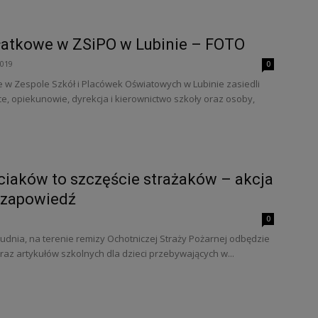
łatkowe w ZSiPO w Lubinie – FOTO
2019
0
e w Zespole Szkół i Placówek Oświatowych w Lubinie zasiedli
ce, opiekunowie, dyrekcja i kierownictwo szkoły oraz osoby,
ciaków to szczęście strażaków – akcja
 zapowiedź
0
 grudnia, na terenie remizy Ochotniczej Straży Pożarnej odbędzie
raz artykułów szkolnych dla dzieci przebywających w...