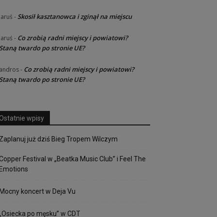
Skosił kasztanowca i zginął na miejscu
Jaruś
-
Co zrobią radni miejscy i powiatowi?
Jaruś
-
Staną twardo po stronie UE?
Co zrobią radni miejscy i powiatowi?
andros
-
Staną twardo po stronie UE?
Ostatnie wpisy
Zaplanuj już dziś Bieg Tropem Wilczym
Copper Festival w „Beatka Music Club” i Feel The
Emotions
Mocny koncert w Deja Vu
„Osiecka po męsku” w CDT