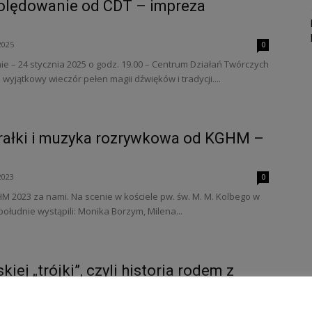
olędowanie od CDT – impreza
2025
0
 – 24 stycznia 2025 o godz. 19.00 – Centrum Działań Twórczych
wyjątkowy wieczór pełen magii dźwięków i tradycji....
orałki i muzyka rozrywkowa od KGHM –
2023
0
2023 za nami. Na scenie w kościele pw. św. M. M. Kolbego w
ołudnie wystąpili: Monika Borzym, Milena...
kiej „trójki”, czyli historia rodem z
OTO
2020
0