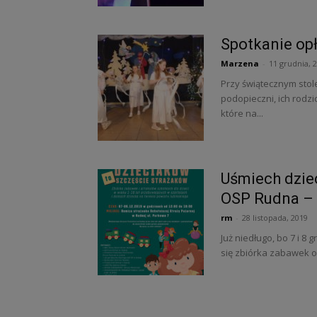
Spotkanie op
Marzena
-
11 grudnia, 
Przy świątecznym stol
podopieczni, ich rodzi
które na...
Uśmiech dzie
OSP Rudna –
rm
-
28 listopada, 2019
Już niedługo, bo 7 i 8
się zbiórka zabawek o