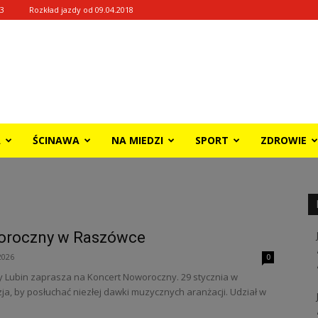
33
Rozkład jazdy od 09.04.2018
A
ŚCINAWA
NA MIEDZI
SPORT
ZDROWIE
oroczny w Raszówce
2026
0
 Lubin zaprasza na Koncert Noworoczny. 29 stycznia w
a, by posłuchać niezłej dawki muzycznych aranżacji. Udział w