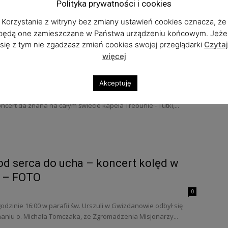
Polityka prywatności i cookies
nie były okazją, by znowu przeżywać atmosferę świąt Bożego
Korzystanie z witryny bez zmiany ustawień cookies oznacza, że
prezentowały publiczności historię narodzin Jezusa. Na scenie
będą one zamieszczane w Państwa urządzeniu końcowym. Jeżel
się z tym nie zgadzasz zmień cookies swojej przeglądarki
Czytaj
więcej
ską muzykę? Chojnów zaprasza
020
0
Akceptuję
już 4 stycznia o godzinie 16:00. Miłośników tej muzyki zaprasza
cert da znana na całym świecie kapela Trebunie - Tutki,...
od serca do ucha – koncert kolęd w
 – FOTO
0
odzinie 16:00 w parafii św. Urszuli w Gwizdanowie odbył się
aniu o. Michała Tomczaka, ze Zgromadzenia Misjonarzy...