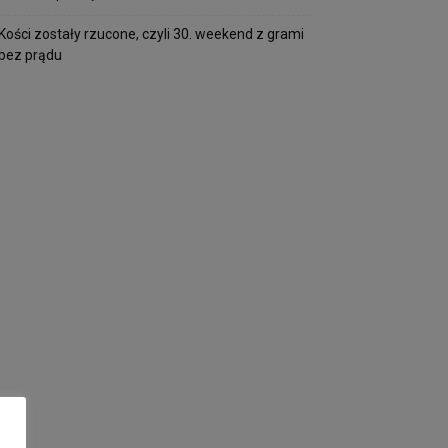
Kości zostały rzucone, czyli 30. weekend z grami
bez prądu