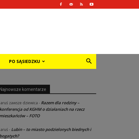
PO SĄSIEDZKU
Najnowsze komentarze
Razem dla rodziny –
Jaruś zawsze dziewica
-
konferencja od KGHM o działaniach na rzecz
mieszkańców – FOTO
Lubin – to miasto podzielonych biednych i
Jaruś
-
bogatych?