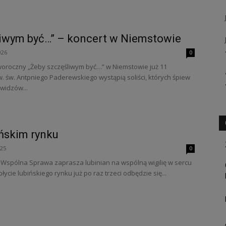
liwym być…” – koncert w Niemstowie
026
0
oroczny „Żeby szczęśliwym być…” w Niemstowie już 11
w. św. Antpniego Paderewskiego wystąpią soliści, których śpiew
widzów...
ińskim rynku
025
0
Wspólna Sprawa zaprasza lubinian na wspólną wigilię w sercu
łycie lubińskiego rynku już po raz trzeci odbędzie się...