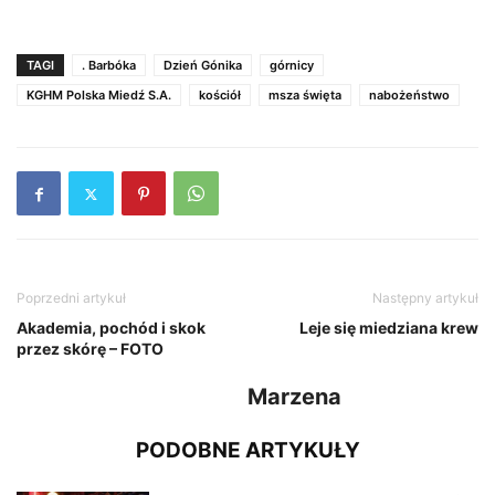
TAGI
. Barbóka
Dzień Gónika
górnicy
KGHM Polska Miedź S.A.
kościół
msza święta
nabożeństwo
Poprzedni artykuł
Następny artykuł
Akademia, pochód i skok
Leje się miedziana krew
przez skórę – FOTO
Marzena
PODOBNE ARTYKUŁY