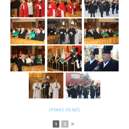
[POKAZ ZDJĘĆ]
1
2
►