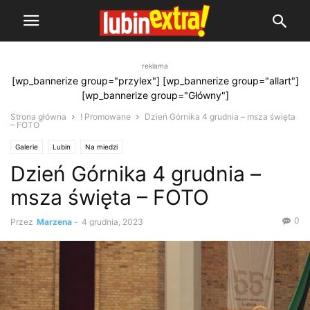
reklama
[wp_bannerize group="przylex"] [wp_bannerize group="allart"]
[wp_bannerize group="Główny"]
Strona główna
! Promowane
Dzień Górnika 4 grudnia – msza święta
– FOTO
Galerie
Lubin
Na miedzi
Dzień Górnika 4 grudnia –
msza święta – FOTO
0
Przez
Marzena
-
4 grudnia, 2023