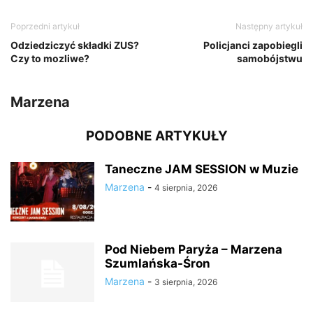
Poprzedni artykuł
Następny artykuł
Odziedziczyć składki ZUS?
Policjanci zapobiegli
Czy to mozliwe?
samobójstwu
Marzena
PODOBNE ARTYKUŁY
Taneczne JAM SESSION w Muzie
Marzena
-
4 sierpnia, 2026
Pod Niebem Paryża – Marzena
Szumlańska-Śron
Marzena
-
3 sierpnia, 2026