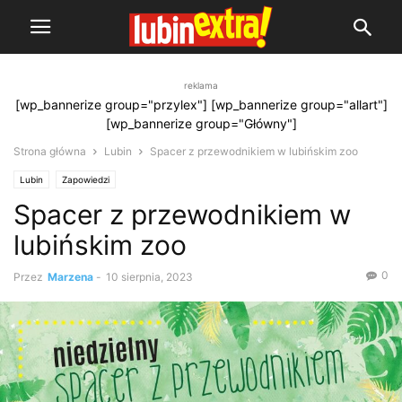
reklama
[wp_bannerize group="przylex"] [wp_bannerize group="allart"]
[wp_bannerize group="Główny"]
Strona główna
Lubin
Spacer z przewodnikiem w lubińskim zoo
Lubin
Zapowiedzi
Spacer z przewodnikiem w
lubińskim zoo
0
Przez
Marzena
-
10 sierpnia, 2023