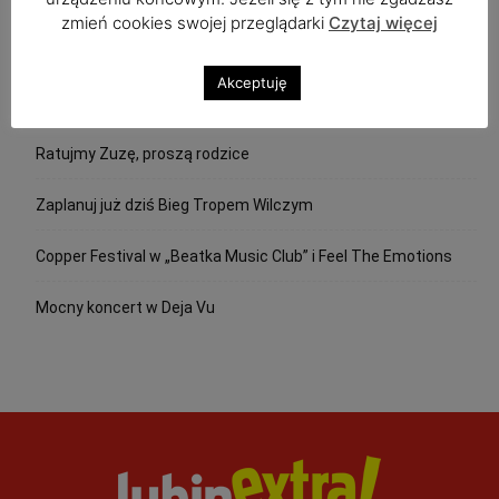
zmień cookies swojej przeglądarki
Czytaj więcej
Ostatnie wpisy
Akceptuję
Dołącz do rugbystów w Lubinie
Ratujmy Zuzę, proszą rodzice
Zaplanuj już dziś Bieg Tropem Wilczym
Copper Festival w „Beatka Music Club” i Feel The Emotions
Mocny koncert w Deja Vu