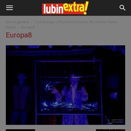
Strona główna
Cyrk Europa z Planetą Uśmiechu. Na sobotę mamy
bilety!
Europa8
Europa8