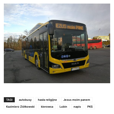
TAGI
autobusy
hasła religijne
Jezus moim panem
Kazimierz Ziółkowski
kierowca
Lubin
napis
PKS