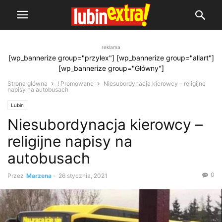
reklama
[wp_bannerize group="przylex"] [wp_bannerize group="allart"]
[wp_bannerize group="Główny"]
Strona główna
! Promowane
Niesubordynacja kierowcy – religijne
napisy na autobusach
Lubin
Niesubordynacja kierowcy –
religijne napisy na
autobusach
0
Przez
Marzena
-
26 stycznia, 2021