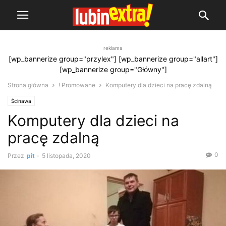
reklama
[wp_bannerize group="przylex"] [wp_bannerize group="allart"]
[wp_bannerize group="Główny"]
Strona główna
! Promowane
Komputery dla dzieci na pracę zdalną
Ścinawa
Komputery dla dzieci na
pracę zdalną
0
Przez
pit
-
5 listopada, 2020