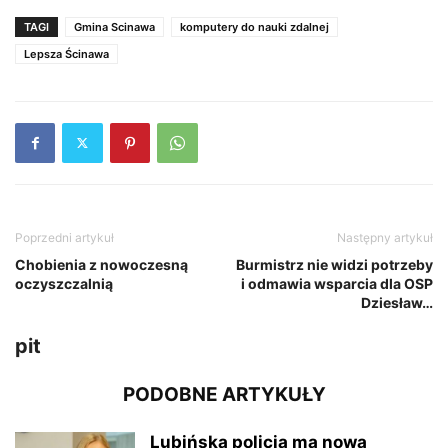
TAGI
Gmina Scinawa
komputery do nauki zdalnej
Lepsza Ścinawa
Poprzedni artykuł
Następny artykuł
Chobienia z nowoczesną
Burmistrz nie widzi potrzeby
oczyszczalnią
i odmawia wsparcia dla OSP
Dziesław…
pit
PODOBNE ARTYKUŁY
Lubińska policja ma nową