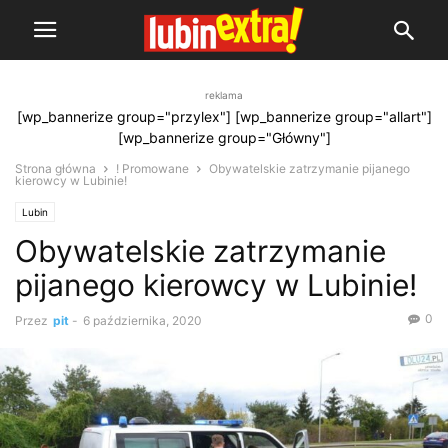
reklama
[wp_bannerize group="przylex"] [wp_bannerize group="allart"]
[wp_bannerize group="Główny"]
Strona główna
! Promowane
Obywatelskie zatrzymanie pijanego
kierowcy w Lubinie!
Lubin
Obywatelskie zatrzymanie
pijanego kierowcy w Lubinie!
0
Przez
pit
-
6 października, 2020