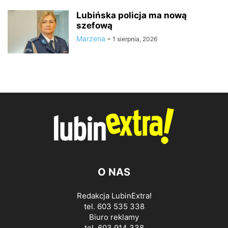
Lubińska policja ma nową
szefową
Marzena
-
1 sierpnia, 2026
O NAS
Redakcja LubinExtra!
tel. 603 535 338
Biuro reklamy
tel. 603 914 338