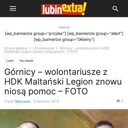
reklama
[wp_bannerize group="przylex"] [wp_bannerize group="allart"]
[wp_bannerize group="Główny"]
Strona główna
! Promowane
Górnicy – wolontariusze z HDK
Maltański Legion znowu niosą pomoc – FOTO
Lubin
Na miedzi
Górnicy – wolontariusze z
HDK Maltański Legion znowu
niosą pomoc – FOTO
0
Przez
Marzena
-
9 sierpnia, 2019