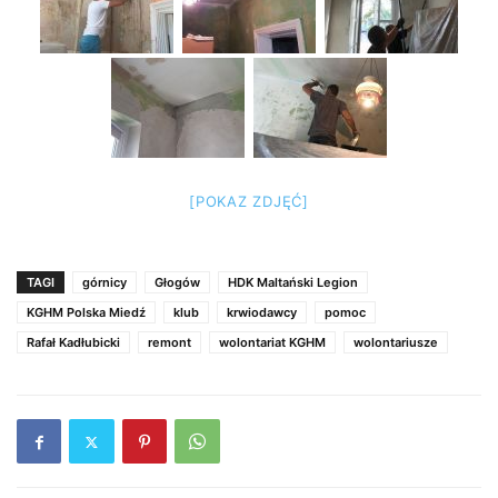
[POKAZ ZDJĘĆ]
TAGI
górnicy
Głogów
HDK Maltański Legion
KGHM Polska Miedź
klub
krwiodawcy
pomoc
Rafał Kadłubicki
remont
wolontariat KGHM
wolontariusze