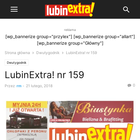
reklama
[wp_bannerize group="przylex"] [wp_bannerize group="allart"]
[wp_bannerize group="Główny"]
Strona główna
Dwutygodnik
LubinExtra! nr 159
Dwutygodnik
LubinExtra! nr 159
0
Przez
rm
-
21 lutego, 2018