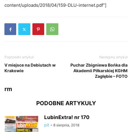
content/uploads/2018/04/159-DLU-internet.pdf”]
Poprzedni artykuł
Następny artykuł
V miejsce na Debiutach w
Puchar Zbigniewa Bońka dla
Krakowie
Akademii Piłkarskiej KGHM
Zagłębie – FOTO
rm
PODOBNE ARTYKUŁY
LubinExtra! nr 170
pit
-
8 sierpnia, 2018