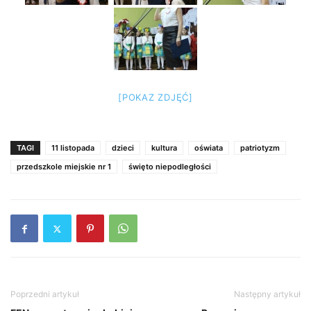
[POKAZ ZDJĘĆ]
TAGI
11 listopada
dzieci
kultura
oświata
patriotyzm
przedszkole miejskie nr 1
święto niepodległości
Poprzedni artykuł
Następny artykuł