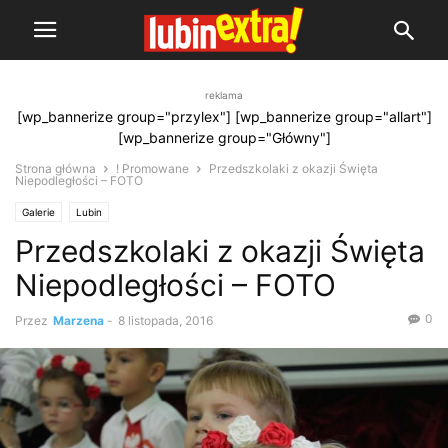
reklama
[wp_bannerize group="przylex"] [wp_bannerize group="allart"]
[wp_bannerize group="Główny"]
Strona główna
! Promowane
Przedszkolaki z okazji Święta
Niepodległości – FOTO
Galerie
Lubin
Przedszkolaki z okazji Święta
Niepodległości – FOTO
0
Przez
Marzena
-
8 listopada, 2016