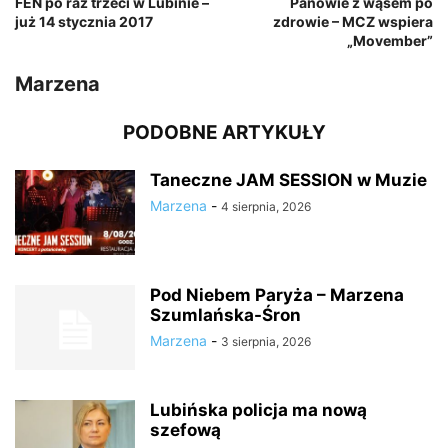
FEN po raz trzeci w Lubinie –
Panowie z wąsem po
już 14 stycznia 2017
zdrowie – MCZ wspiera
„Movember”
Marzena
PODOBNE ARTYKUŁY
Taneczne JAM SESSION w Muzie
Marzena
-
4 sierpnia, 2026
Pod Niebem Paryża – Marzena
Szumlańska-Śron
Marzena
-
3 sierpnia, 2026
Lubińska policja ma nową
szefową