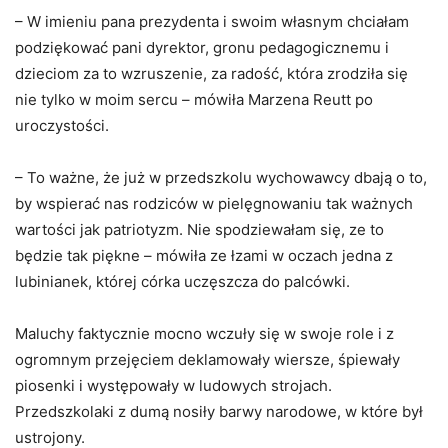
– W imieniu pana prezydenta i swoim własnym chciałam
podziękować pani dyrektor, gronu pedagogicznemu i
dzieciom za to wzruszenie, za radość, która zrodziła się
nie tylko w moim sercu – mówiła Marzena Reutt po
uroczystości.
– To ważne, że już w przedszkolu wychowawcy dbają o to,
by wspierać nas rodziców w pielęgnowaniu tak ważnych
wartości jak patriotyzm. Nie spodziewałam się, ze to
będzie tak piękne – mówiła ze łzami w oczach jedna z
lubinianek, której córka uczęszcza do palcówki.
Maluchy faktycznie mocno wczuły się w swoje role i z
ogromnym przejęciem deklamowały wiersze, śpiewały
piosenki i występowały w ludowych strojach.
Przedszkolaki z dumą nosiły barwy narodowe, w które był
ustrojony.