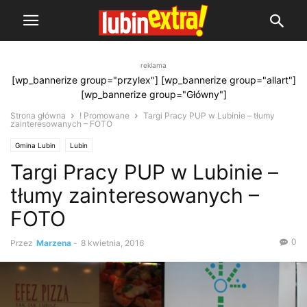
reklama
[wp_bannerize group="przylex"] [wp_bannerize group="allart"]
[wp_bannerize group="Główny"]
Strona główna
! Promowane
Targi Pracy PUP w Lubinie – tłumy
zainteresowanych – FOTO
Gmina Lubin
Lubin
Targi Pracy PUP w Lubinie –
tłumy zainteresowanych –
FOTO
0
Przez
Marzena
-
8 kwietnia, 2016