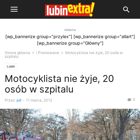
reklama
[wp_bannerize group="przylex"] [wp_bannerize group="allart"]
[wp_bannerize group="Główny"]
Strona główna
! Promowane
Motocyklista nie żyje, 20 osób w
szpitalu
Lubin
Motocyklista nie żyje, 20
osób w szpitalu
0
Przez
pit
-
11 marca, 2012