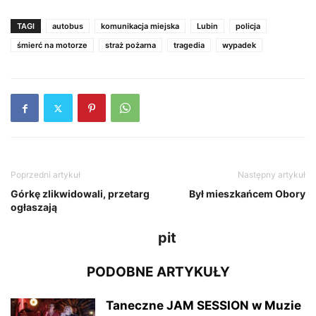
TAGI
autobus
komunikacja miejska
Lubin
policja
śmierć na motorze
straż pożarna
tragedia
wypadek
Poprzedni artykuł
Następny artykuł
Górkę zlikwidowali, przetarg
Był mieszkańcem Obory
ogłaszają
pit
PODOBNE ARTYKUŁY
Taneczne JAM SESSION w Muzie