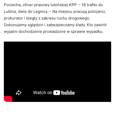
Pociecha, oficer prasowy lubińskiej KPP. – 18 trafiło do
Lubina, dwie do Legnicy. – Na miejscu pracują policjanci,
prokurator i biegły z zakresu ruchu drogowego.
Dokonujemy oględzin i zabezpieczamy ślady. Kto zawinił
wyjaśni dochodzenie prowadzone w sprawie wypadku.