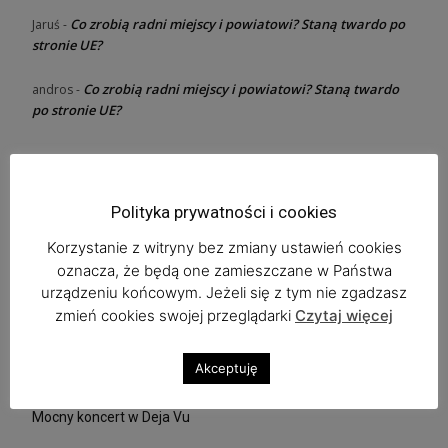
Co zrobią radni miejscy i powiatowi? Staną twardo po
Jaruś
-
stronie UE?
Co zrobią radni miejscy i powiatowi? Staną twardo
andros
-
po stronie UE?
Ostatnie wpisy
Polityka prywatności i cookies
Dołącz do rugbystów w Lubinie
Korzystanie z witryny bez zmiany ustawień cookies
oznacza, że będą one zamieszczane w Państwa
Ratujmy Zuzę, proszą rodzice
urządzeniu końcowym. Jeżeli się z tym nie zgadzasz
zmień cookies swojej przeglądarki
Czytaj więcej
Zaplanuj już dziś Bieg Tropem Wilczym
Akceptuję
Copper Festival w „Beatka Music Club” i Feel The Emotions
Mocny koncert w Deja Vu