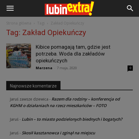
Strona główna
Tagi
Zakład Opiekuńczy
Tag: Zakład Opiekuńczy
Kibice pomagają tam, gdzie jest
potrzeba. Woda dla zakładów
opiekuńczych
Marzena
-
7 maja, 2020
0
Najnowsze komentarze
Razem dla rodziny – konferencja od
Jaruś zawsze dziewica
-
KGHM o działaniach na rzecz mieszkańców – FOTO
Lubin – to miasto podzielonych biednych i bogatych?
Jaruś
-
Skosił kasztanowca i zginął na miejscu
Jaruś
-