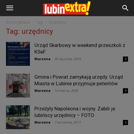
Strona główna
Tagi
Urzędnicy
Tag: urzędnicy
Urząd Skarbowy w weekend przeszkoli z
KSeF
Marzena
-
20 stycznia, 2026
0
Gmina i Powiat zamykają urzędy. Urząd
Miasta w Lubinie przyjmuje petentów
Marzena
-
16 marca, 2020
0
Przeżyły Napoleona i wojny. Zabili je
lubińscy urzędnicy – FOTO
Marzena
-
7 września, 2017
4