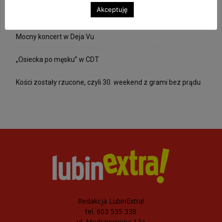
Akceptuję
Copper Festival w „Beatka Music Club” i Feel The Emotions
Mocny koncert w Deja Vu
„Osiecka po męsku” w CDT
Kości zostały rzucone, czyli 30. weekend z grami bez prądu
Redakcja LubinExtra!
tel. 603 535 338
ul. Modrzewiowa 12a