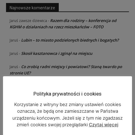
Najnowsze komentarze
Razem dla rodziny – konferencja od
Jaruś zawsze dziewica
-
KGHM o działaniach na rzecz mieszkańców – FOTO
Lubin – to miasto podzielonych biednych i bogatych?
Jaruś
-
Skosił kasztanowca i zginął na miejscu
Jaruś
-
Co zrobią radni miejscy i powiatowi? Staną twardo po
Jaruś
-
stronie UE?
Co zrobią radni miejscy i powiatowi? Staną twardo
andros
-
po stronie UE?
Polityka prywatności i cookies
Korzystanie z witryny bez zmiany ustawień cookies
oznacza, że będą one zamieszczane w Państwa
Ostatnie wpisy
urządzeniu końcowym. Jeżeli się z tym nie zgadzasz
zmień cookies swojej przeglądarki
Czytaj więcej
Zaplanuj już dziś Bieg Tropem Wilczym