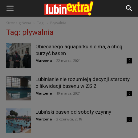
Strona główna
Tagi
Pływalnia
Tag: pływalnia
Obiecanego aquaparku nie ma, a chcą
burzyć basen
Marzena
-
22 marca, 2021
0
Lubinianie nie rozumieją decyzji starosty
o likwidacji basenu w ZS 2
Marzena
-
19 marca, 2021
0
Lubiński basen od soboty czynny
Marzena
-
2 czerwca, 2018
0