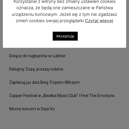
Korzystanie z witryny bez zmiany ustawień cookies
stronie UE?
oznacza, że będą one zamieszczane w Państwa
urządzeniu końcowym. Jeżeli się z tym nie zgadzasz
Co zrobią radni miejscy i powiatowi? Staną twardo
andros
-
po stronie UE?
zmień cookies swojej przeglądarki
Czytaj więcej
Akceptuję
Ostatnie wpisy
Dołącz do rugbystów w Lubinie
Ratujmy Zuzę, proszą rodzice
Zaplanuj już dziś Bieg Tropem Wilczym
Copper Festival w „Beatka Music Club” i Feel The Emotions
Mocny koncert w Deja Vu