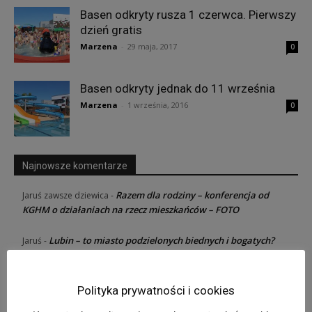
Basen odkryty rusza 1 czerwca. Pierwszy
dzień gratis
Marzena
-
29 maja, 2017
0
Basen odkryty jednak do 11 września
Marzena
-
1 września, 2016
0
Najnowsze komentarze
Razem dla rodziny – konferencja od
Jaruś zawsze dziewica
-
KGHM o działaniach na rzecz mieszkańców – FOTO
Lubin – to miasto podzielonych biednych i bogatych?
Jaruś
-
Skosił kasztanowca i zginął na miejscu
Jaruś
-
Polityka prywatności i cookies
Co zrobią radni miejscy i powiatowi? Staną twardo po
Jaruś
-