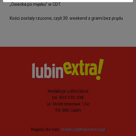
„Osiecka po męsku” w CDT
Kości zostały rzucone, czyli 30. weekend z grami bez prądu
Redakcja LubinExtra!
tel. 603 535 338
ul. Modrzewiowa 12a
59-300 Lubin
Napisz do nas:
redakcja@lubinextra.pl