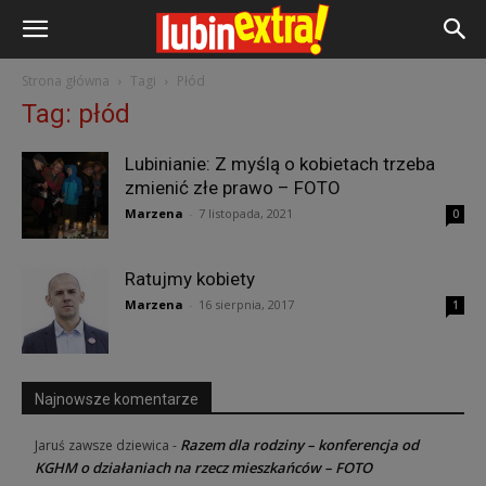
Strona główna
Tagi
Płód
Tag: płód
Lubinianie: Z myślą o kobietach trzeba
zmienić złe prawo – FOTO
Marzena
-
7 listopada, 2021
0
Ratujmy kobiety
Marzena
-
16 sierpnia, 2017
1
Najnowsze komentarze
Razem dla rodziny – konferencja od
Jaruś zawsze dziewica
-
KGHM o działaniach na rzecz mieszkańców – FOTO