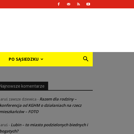
PO SĄSIEDZKU
Najnowsze komentarze
Razem dla rodziny –
Jaruś zawsze dziewica
-
konferencja od KGHM o działaniach na rzecz
mieszkańców – FOTO
Lubin – to miasto podzielonych biednych i
Jaruś
-
bogatych?