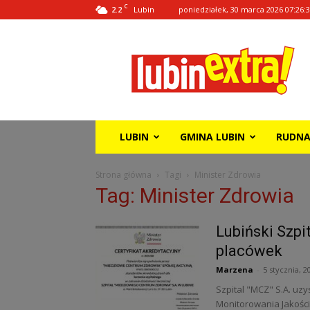
C
2.2
poniedziałek, 30 marca 2026 07:26:
Lubin
Lubin
Extra!
LUBIN
GMINA LUBIN
RUDN
Strona główna
Tagi
Minister Zdrowia
Tag: Minister Zdrowia
Lubiński Szp
placówek
Marzena
-
5 stycznia, 2
Szpital "MCZ" S.A. uz
Monitorowania Jakości 