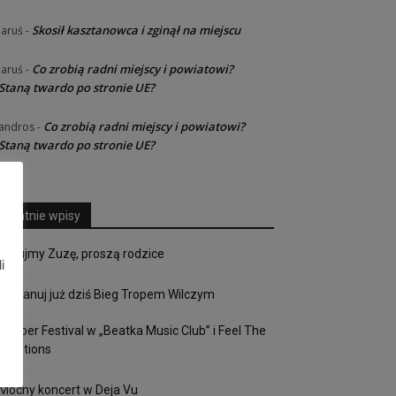
Skosił kasztanowca i zginął na miejscu
Jaruś
-
Co zrobią radni miejscy i powiatowi?
Jaruś
-
Staną twardo po stronie UE?
Co zrobią radni miejscy i powiatowi?
andros
-
Staną twardo po stronie UE?
Ostatnie wpisy
Ratujmy Zuzę, proszą rodzice
i
Zaplanuj już dziś Bieg Tropem Wilczym
Copper Festival w „Beatka Music Club” i Feel The
Emotions
Mocny koncert w Deja Vu