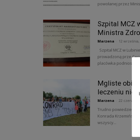
powołanej przez Minist
Szpital MCZ w
Ministra Zdr
Marzena
-
12 września,
Szpital MCZ w Lubinie
prowadzoną prze Cent
placówka podniosła wy
Mgliste obiet
leczeniu nie 
Marzena
-
22 czerwca, 
Trudno powiedzieć czy
Konrada Krzemińskiego 
wszyscy...