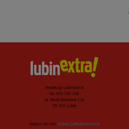
Redakcja LubinExtra!
tel. 603 535 338
ul. Modrzewiowa 12a
59-300 Lubin
Napisz do nas:
redakcja@lubinextra.pl