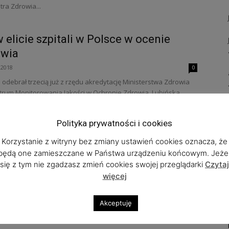
ra Zdrowia...
 elicie szpitali w Polsce w ocenie
owia
 2018
0
 odebrał trzecią już z rzędu akredytację Ministerstwa Zdrowia
rum Monitorowania Jakości w Ochronie Zdrowia. Lubińska
nik...
Polityka prywatności i cookies
nice NFZ. Dosłownej deklaracji o
Korzystanie z witryny bez zmiany ustawień cookies oznacza, że
ma.
będą one zamieszczane w Państwa urządzeniu końcowym. Jeżel
się z tym nie zgadzasz zmień cookies swojej przeglądarki
Czytaj
2016
0
więcej
 obietnice sfinansowania leczenia przez NFZ umierającego
z Legnicy są tym, czego oczekiwał 20 - latek, jego rodzina i
Akceptuję