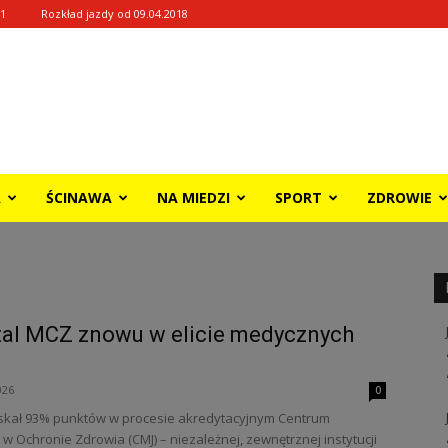
31
Rozkład jazdy od 09.04.2018
A
ŚCINAWA
NA MIEDZI
SPORT
ZDROWIE
ital MCZ znowu w elicie medycznych
026
0
yskał 93% punktów w procesie akredytacyjnym Centrum
w Ochronie Zdrowia (CMJ) – niezależnej, zewnętrznej instytucji