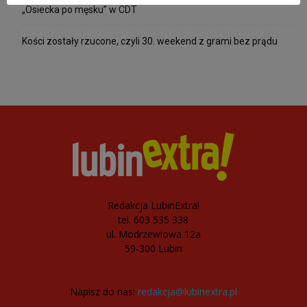
„Osiecka po męsku” w CDT
Kości zostały rzucone, czyli 30. weekend z grami bez prądu
Redakcja LubinExtra!
tel. 603 535 338
ul. Modrzewiowa 12a
59-300 Lubin
Napisz do nas:
redakcja@lubinextra.pl