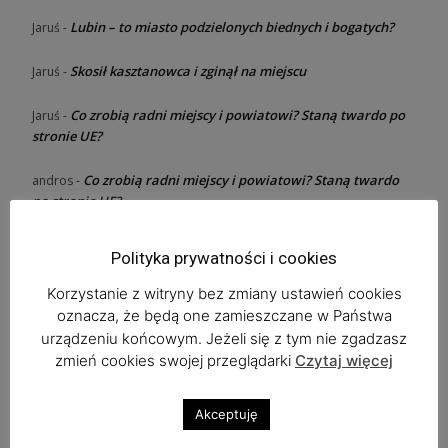
Lubin – to miasto podzielonych biednych i bogatych?
Jaruś
-
Skosił kasztanowca i zginął na miejscu
Jaruś
-
Co zrobią radni miejscy i powiatowi? Staną twardo po
Jaruś
-
stronie UE?
Co zrobią radni miejscy i powiatowi? Staną twardo
andros
-
po stronie UE?
Polityka prywatności i cookies
Ostatnie wpisy
Korzystanie z witryny bez zmiany ustawień cookies
oznacza, że będą one zamieszczane w Państwa
Zaplanuj już dziś Bieg Tropem Wilczym
urządzeniu końcowym. Jeżeli się z tym nie zgadzasz
zmień cookies swojej przeglądarki
Czytaj więcej
Copper Festival w „Beatka Music Club” i Feel The Emotions
Akceptuję
Mocny koncert w Deja Vu