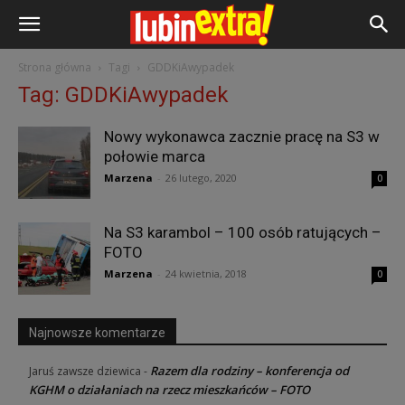
Strona główna
Tagi
GDDKiAwypadek
Tag: GDDKiAwypadek
Nowy wykonawca zacznie pracę na S3 w
połowie marca
Marzena
-
26 lutego, 2020
0
Na S3 karambol – 100 osób ratujących –
FOTO
Marzena
-
24 kwietnia, 2018
0
Najnowsze komentarze
Razem dla rodziny – konferencja od
Jaruś zawsze dziewica
-
KGHM o działaniach na rzecz mieszkańców – FOTO