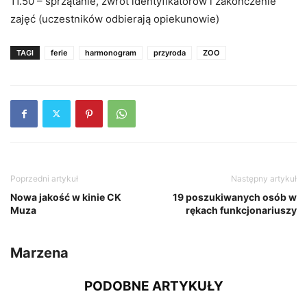
11.50 – sprzątanie, zwrot identyfikatorów i zakończenie
zajęć (uczestników odbierają opiekunowie)
TAGI
ferie
harmonogram
przyroda
ZOO
Poprzedni artykuł
Następny artykuł
Nowa jakość w kinie CK
19 poszukiwanych osób w
Muza
rękach funkcjonariuszy
Marzena
PODOBNE ARTYKUŁY