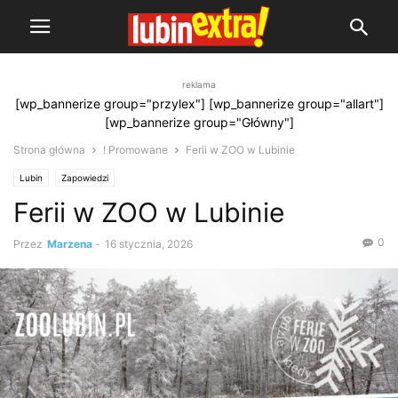
reklama
[wp_bannerize group="przylex"] [wp_bannerize group="allart"]
[wp_bannerize group="Główny"]
Strona główna
! Promowane
Ferii w ZOO w Lubinie
Lubin
Zapowiedzi
Ferii w ZOO w Lubinie
0
Przez
Marzena
-
16 stycznia, 2026