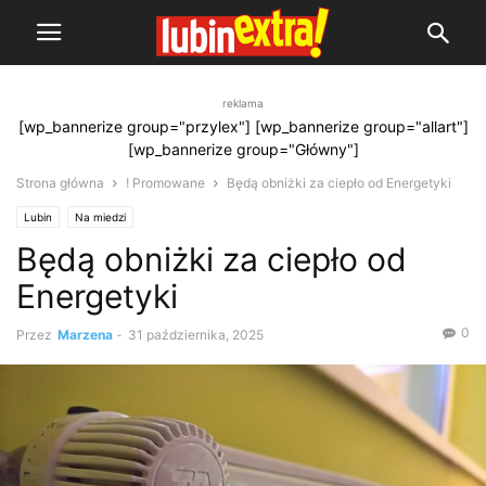
reklama
[wp_bannerize group="przylex"] [wp_bannerize group="allart"]
[wp_bannerize group="Główny"]
Strona główna
! Promowane
Będą obniżki za ciepło od Energetyki
Lubin
Na miedzi
Będą obniżki za ciepło od
Energetyki
0
Przez
Marzena
-
31 października, 2025