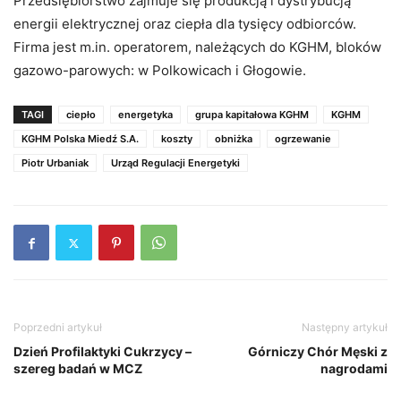
Przedsiębiorstwo zajmuje się produkcją i dystrybucją
energii elektrycznej oraz ciepła dla tysięcy odbiorców.
Firma jest m.in. operatorem, należących do KGHM, bloków
gazowo-parowych: w Polkowicach i Głogowie.
TAGI
ciepło
energetyka
grupa kapitałowa KGHM
KGHM
KGHM Polska Miedź S.A.
koszty
obniżka
ogrzewanie
Piotr Urbaniak
Urząd Regulacji Energetyki
Poprzedni artykuł
Następny artykuł
Dzień Profilaktyki Cukrzycy –
Górniczy Chór Męski z
szereg badań w MCZ
nagrodami