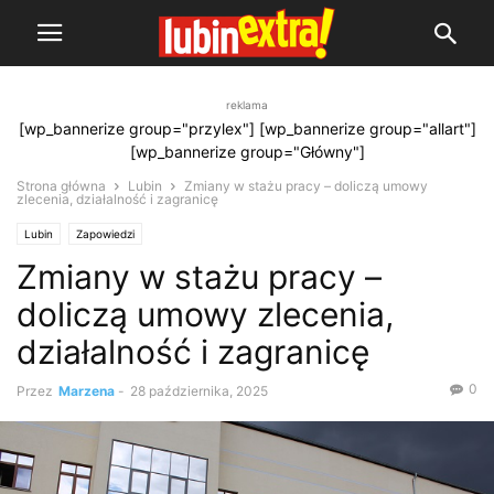
reklama
[wp_bannerize group="przylex"] [wp_bannerize group="allart"]
[wp_bannerize group="Główny"]
Strona główna
Lubin
Zmiany w stażu pracy – doliczą umowy
zlecenia, działalność i zagranicę
Lubin
Zapowiedzi
Zmiany w stażu pracy –
doliczą umowy zlecenia,
działalność i zagranicę
0
Przez
Marzena
-
28 października, 2025