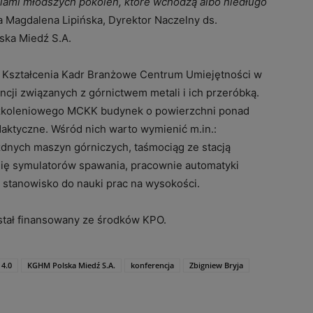
niami młodszych pokoleń, które wchodzą albo niedługo
 Magdalena Lipińska, Dyrektor Naczelny ds.
ska Miedź S.A.
 Kształcenia Kadr Branżowe Centrum Umiejętności w
cji związanych z górnictwem metali i ich przeróbką.
 szkoleniowego MCKK budynek o powierzchni ponad
ktyczne. Wśród nich warto wymienić m.in.:
zdnych maszyn górniczych, taśmociąg ze stacją
nię symulatorów spawania, pracownie automatyki
e stanowisko do nauki prac na wysokości.
stał finansowany ze środków KPO.
4.0
KGHM Polska Miedź S.A.
konferencja
Zbigniew Bryja