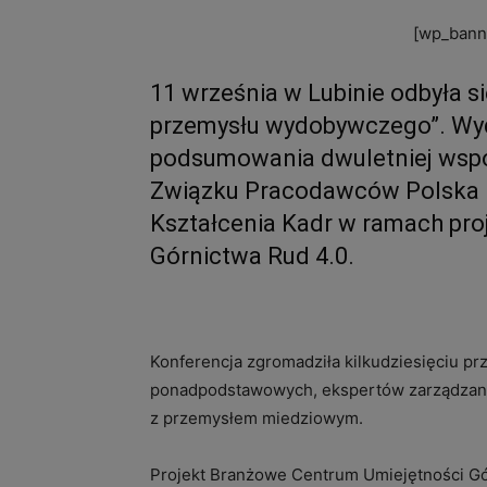
[wp_banne
11 września w Lubinie odbyła s
przemysłu wydobywczego”. Wyd
podsumowania dwuletniej wspó
Związku Pracodawców Polska 
Kształcenia Kadr w ramach pr
Górnictwa Rud 4.0.
Konferencja zgromadziła kilkudziesięciu prz
ponadpodstawowych, ekspertów zarządzani
z przemysłem miedziowym.
Projekt Branżowe Centrum Umiejętności Gór