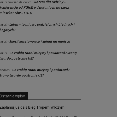
Razem dla rodziny –
Jaruś zawsze dziewica
-
konferencja od KGHM o działaniach na rzecz
mieszkańców – FOTO
Lubin – to miasto podzielonych biednych i
Jaruś
-
bogatych?
Skosił kasztanowca i zginął na miejscu
Jaruś
-
Co zrobią radni miejscy i powiatowi? Staną
Jaruś
-
twardo po stronie UE?
Co zrobią radni miejscy i powiatowi?
andros
-
Staną twardo po stronie UE?
Ostatnie wpisy
Zaplanuj już dziś Bieg Tropem Wilczym