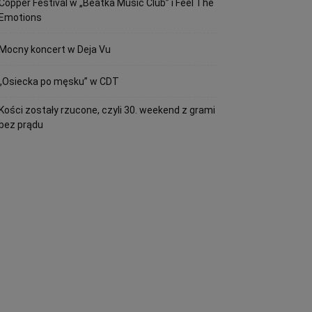
Copper Festival w „Beatka Music Club” i Feel The
Emotions
Mocny koncert w Deja Vu
„Osiecka po męsku” w CDT
Kości zostały rzucone, czyli 30. weekend z grami
bez prądu