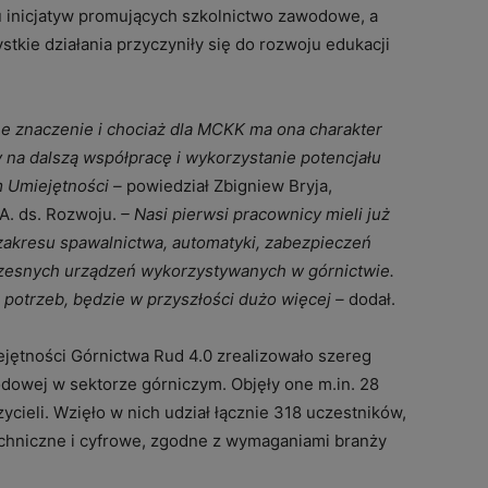
gu inicjatyw promujących szkolnictwo zawodowe, a
tkie działania przyczyniły się do rozwoju edukacji
e znaczenie i chociaż dla MCKK ma ona charakter
 na dalszą współpracę i wykorzystanie potencjału
 Umiejętności –
powiedział Zbigniew Bryja,
A. ds. Rozwoju.
– Nasi pierwsi pracownicy mieli już
zakresu spawalnictwa, automatyki, zabezpieczeń
zesnych urządzeń wykorzystywanych w górnictwie.
 potrzeb, będzie w przyszłości dużo więcej –
dodał.
ętności Górnictwa Rud 4.0 zrealizowało szereg
odowej w sektorze górniczym. Objęły one m.in. 28
ycieli. Wzięło w nich udział łącznie 318 uczestników,
chniczne i cyfrowe, zgodne z wymaganiami branży