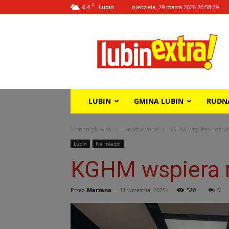
C
6.4
niedziela, 29 marca 2026 20:58:29
Lubin
Lubin
Extra!
LUBIN
GMINA LUBIN
RUDN
Strona główna
! Promowane
KGHM wspiera rozwó
Lubin
Na miedzi
KGHM wspiera 
Przez
Marzena
-
11 września, 2025
520
0