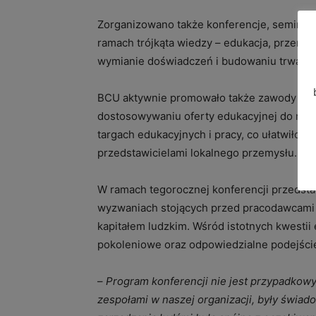
Zorganizowano także konferencje, seminari
ramach trójkąta wiedzy – edukacja, przemysł
wymianie doświadczeń i budowaniu trwałych
BCU aktywnie promowało także zawody kluc
dostosowywaniu oferty edukacyjnej do rynk
targach edukacyjnych i pracy, co ułatwiło 
przedstawicielami lokalnego przemysłu.
W ramach tegorocznej konferencji przedsta
wyzwaniach stojących przed pracodawcami z
kapitałem ludzkim. Wśród istotnych kwestii
pokoleniowe oraz odpowiedzialne podejśc
–
Program konferencji nie jest przypadkow
zespołami w naszej organizacji, były świad