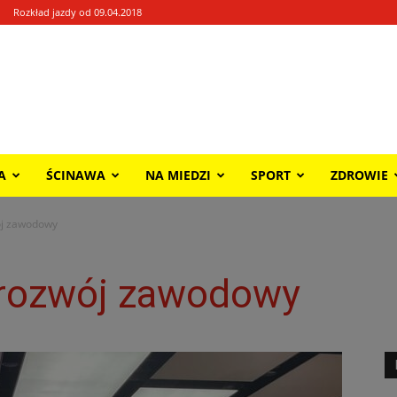
Rozkład jazdy od 09.04.2018
A
ŚCINAWA
NA MIEDZI
SPORT
ZDROWIE
j zawodowy
rozwój zawodowy