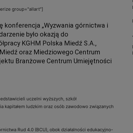
rize group="allart"]
ię konferencja „Wyzwania górnictwa i
arzenie było okazją do
łpracy KGHM Polska Miedź S.A.,
Miedź oraz Miedziowego Centrum
ojektu Branżowe Centrum Umiejętności
edstawicieli uczelni wyższych, szkół
a kapitałem ludzkim oraz osób zawodowo związanych
nictwa Rud 4.0 (BCU), obok działalności edukacyjno-