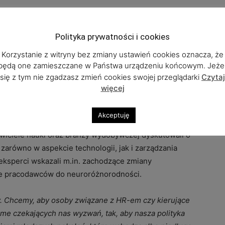
a, wyjazdy studyjne oraz spotkania środowiskowe w
, nauka. Wydarzenia te służyły diagnozie potrzeb,
Polityka prywatności i cookies
 relacji między szkołami i pracodawcami.
Korzystanie z witryny bez zmiany ustawień cookies oznacza, że
będą one zamieszczane w Państwa urządzeniu końcowym. Jeżel
zowe dla górnictwa i wspierało szkoły w
się z tym nie zgadzasz zmień cookies swojej przeglądarki
Czytaj
u pracy. W ramach projektu uczestniczono także w
więcej
kontakt uczniów i doradców zawodowych z
Akceptuję
wiciele nauki oraz branży wydobywczej dyskutowali o
arówno w aspekcie technologii, jak i zarządzania
 eksperci wskazali m.in. zachodzące zmiany
ie pracodawców do neuroróżnorodności.
y. Chcemy, aby osoby związane z HR-em czy kierujące
ome czekających nas wyzwań, tak, aby nasza polityka