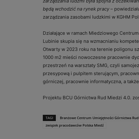
zarządzania ludźmi była spójna z oczekiwa
będą wchodzić na rynek pracy –
powiedziała
zarządzania zasobami ludzkimi w KGHM Pol
Działające w ramach Miedziowego Centrum
Lubinie skupia się na wzmacnianiu kompeten
Otwarty w 2023 roku na terenie poligonu
1000 m2 mieści nowoczesne pracownie dyda
przestrzeń na warsztaty SMG, czyli samoje
przesypową i pulpitem sterującym, pracow
górniczej, pracownie informatyczna, a takż
Projektu BCU Górnictwa Rud Miedzi 4.0. zo
TAGI
Branżowe Centrum Umiejętności Górnictwa Rud 
związek pracodawców Polska Miedź