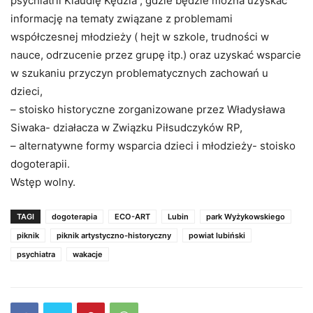
psychiatrii Klaudię Kędzia , gdzie będzie można uzyskać
informację na tematy związane z problemami
współczesnej młodzieży ( hejt w szkole, trudności w
nauce, odrzucenie przez grupę itp.) oraz uzyskać wsparcie
w szukaniu przyczyn problematycznych zachowań u
dzieci,
– stoisko historyczne zorganizowane przez Władysława
Siwaka- działacza w Związku Piłsudczyków RP,
– alternatywne formy wsparcia dzieci i młodzieży- stoisko
dogoterapii.
Wstęp wolny.
TAGI
dogoterapia
ECO-ART
Lubin
park Wyżykowskiego
piknik
piknik artystyczno-historyczny
powiat lubiński
psychiatra
wakacje