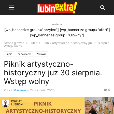
reklama
[wp_bannerize group="przylex"] [wp_bannerize group="allart"]
[wp_bannerize group="Główny"]
Strona główna
Lubin
Piknik artystyczno-historyczny już 30 sierpnia.
Wstęp wolny
Lubin
Zapowiedzi
Zdrowie
Piknik artystyczno-
historyczny już 30 sierpnia.
Wstęp wolny
0
Przez
Marzena
-
27 sierpnia, 2025