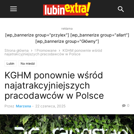
reklama
[wp_bannerize group="przylex"] [wp_bannerize group="allart"]
[wp_bannerize group="Główny"]
Strona główna
! Promowane
KGHM ponownie wśród
najatrakcyjniejszych pracodawców w Polsce
Lubin
Na miedzi
KGHM ponownie wśród
najatrakcyjniejszych
pracodawców w Polsce
0
Przez
Marzena
-
22 czerwca, 2025