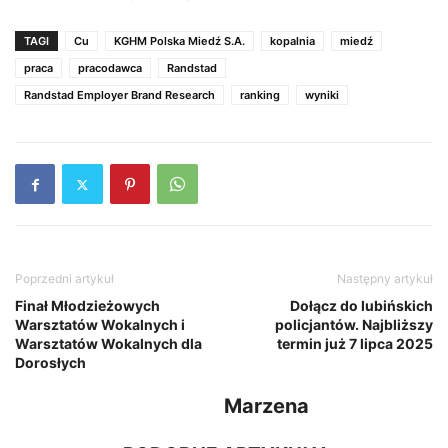
TAGI
Cu
KGHM Polska Miedź S.A.
kopalnia
miedź
praca
pracodawca
Randstad
Randstad Employer Brand Research
ranking
wyniki
Poprzedni artykuł
Następny artykuł
Finał Młodzieżowych
Dołącz do lubińskich
Warsztatów Wokalnych i
policjantów. Najbliższy
Warsztatów Wokalnych dla
termin już 7 lipca 2025
Dorosłych
Marzena