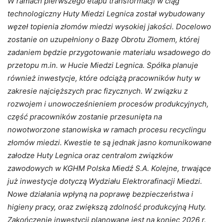
W ramach pierwszego etapu transformacji w ciąg
technologiczny Huty Miedzi Legnica został wybudowany
węzeł topienia złomów miedzi wysokiej jakości. Docelowo
zostanie on uzupełniony o Bazę Obrotu Złomem, której
zadaniem będzie przygotowanie materiału wsadowego do
przetopu m.in. w Hucie Miedzi Legnica. Spółka planuje
również inwestycje, które odciążą pracowników huty w
zakresie najcięższych prac fizycznych. W związku z
rozwojem i unowocześnieniem procesów produkcyjnych,
część pracowników zostanie przesunięta na
nowotworzone stanowiska w ramach procesu recyclingu
złomów miedzi. Kwestie te są jednak jasno komunikowane
załodze Huty Legnica oraz centralom związków
zawodowych w KGHM Polska Miedź S.A. Kolejne, trwające
już inwestycje dotyczą Wydziału Elektrorafinacji Miedzi.
Nowe działania wpłyną na poprawę bezpieczeństwa i
higieny pracy, oraz zwiększą zdolność produkcyjną Huty.
Zakończenie inwestycji planowane jest na koniec 2026 r.