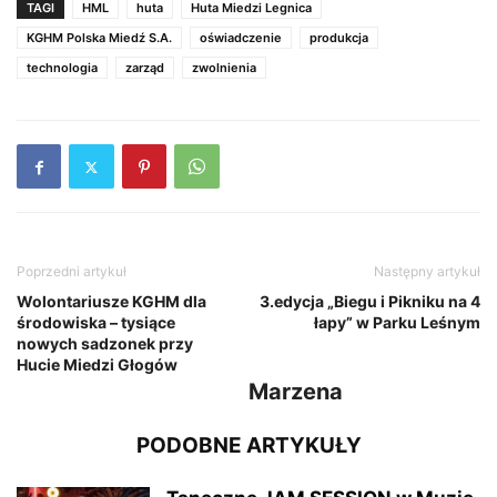
TAGI
HML
huta
Huta Miedzi Legnica
KGHM Polska Miedź S.A.
oświadczenie
produkcja
technologia
zarząd
zwolnienia
Poprzedni artykuł
Następny artykuł
Wolontariusze KGHM dla
3.edycja „Biegu i Pikniku na 4
środowiska – tysiące
łapy” w Parku Leśnym
nowych sadzonek przy
Hucie Miedzi Głogów
Marzena
PODOBNE ARTYKUŁY