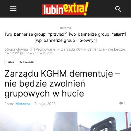
reklama
[wp_bannerize group="przylex"] [wp_bannerize group="allart"]
[wp_bannerize group="Główny"]
Strona główna
! Promowane
Zarządu KGHM dementuje – nie będzie
zwolnień grupowych w hucie
Lubin
Na miedzi
Zarządu KGHM dementuje –
nie będzie zwolnień
grupowych w hucie
0
Przez
Marzena
-
7 maja, 2025