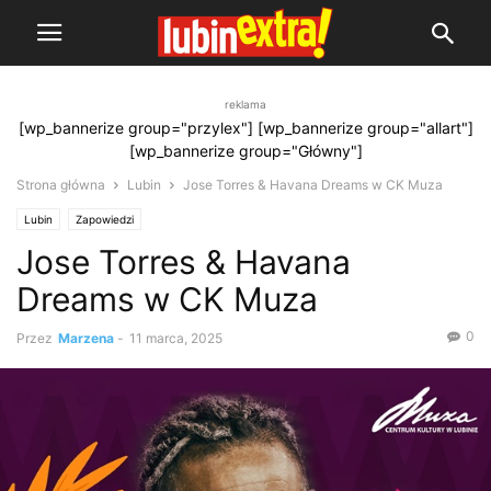
reklama
[wp_bannerize group="przylex"] [wp_bannerize group="allart"]
[wp_bannerize group="Główny"]
Strona główna
Lubin
Jose Torres & Havana Dreams w CK Muza
Lubin
Zapowiedzi
Jose Torres & Havana
Dreams w CK Muza
0
Przez
Marzena
-
11 marca, 2025