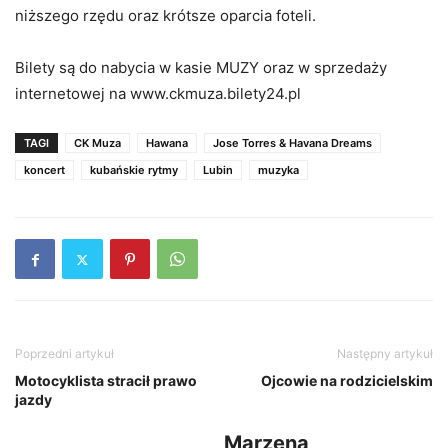
niższego rzędu oraz krótsze oparcia foteli.
Bilety są do nabycia w kasie MUZY oraz w sprzedaży
internetowej na www.ckmuza.bilety24.pl
TAGI
CK Muza
Hawana
Jose Torres & Havana Dreams
koncert
kubańskie rytmy
Lubin
muzyka
Poprzedni artykuł
Następny artykuł
Motocyklista stracił prawo
Ojcowie na rodzicielskim
jazdy
Marzena