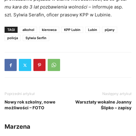
mu kara do 3 lat pozbawienia wolności
– informuje asp.
szt. Sylwia Serafin, oficer prasowy KPP w Lubinie.
TAGI
alkohol
kierowca
KPP Lubin
Lubin
pijany
policja
Sylwia Serfin
Poprzedni artykuł
Następny artykuł
Nowy rok szkolny, nowe
Warsztaty wokalne Joanny
możliwości – FOTO
Ślipko – zapisy
Marzena