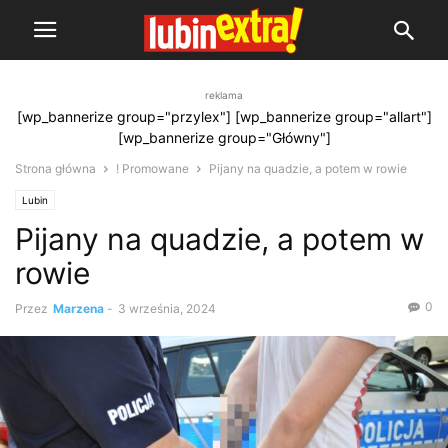
reklama
[wp_bannerize group="przylex"] [wp_bannerize group="allart"]
[wp_bannerize group="Główny"]
Strona główna
! Promowane
Pijany na quadzie, a potem w rowie
Lubin
Pijany na quadzie, a potem w
rowie
0
Przez
Marzena
-
3 września, 2024