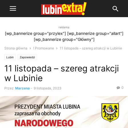
reklama
[wp_bannerize group="przylex"] [wp_bannerize group="allart"]
[wp_bannerize group="Główny"]
Strona główna
! Promowane
11 listopada – szereg atrakcji w Lubinie
Lubin
Zapowiedzi
11 listopada – szereg atrakcji
w Lubinie
0
Przez
Marzena
-
9 listopada, 2023