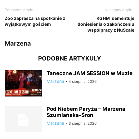
Poprzedni artykuł
Następny artykuł
Zoo zaprasza na spotkanie z
KGHM dementuje
wyjątkowym gościem
doniesienia o zakończeniu
współpracy z NuScale
Marzena
PODOBNE ARTYKUŁY
Taneczne JAM SESSION w Muzie
Marzena
-
4 sierpnia, 2026
Pod Niebem Paryża – Marzena
Szumlańska-Śron
Marzena
-
3 sierpnia, 2026