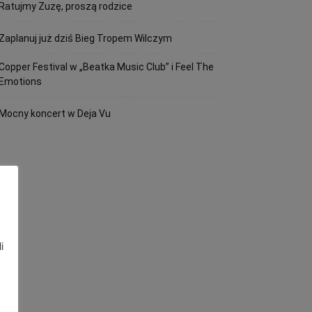
Ratujmy Zuzę, proszą rodzice
Zaplanuj już dziś Bieg Tropem Wilczym
Copper Festival w „Beatka Music Club” i Feel The
Emotions
Mocny koncert w Deja Vu
i