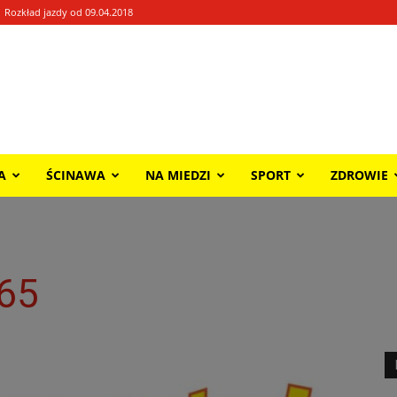
Rozkład jazdy od 09.04.2018
A
ŚCINAWA
NA MIEDZI
SPORT
ZDROWIE
165