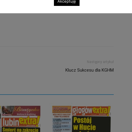
Akceptuję
Następny artykuł
Klucz Sukcesu dla KGHM