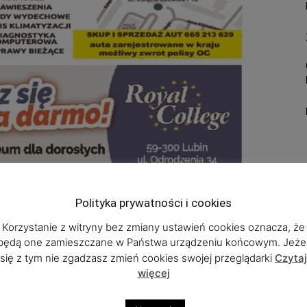
Polityka prywatności i cookies
Korzystanie z witryny bez zmiany ustawień cookies oznacza, że
będą one zamieszczane w Państwa urządzeniu końcowym. Jeżel
się z tym nie zgadzasz zmień cookies swojej przeglądarki
Czytaj
rize group="allart"]
więcej
nt/uploads/2018/05/DLU-165-internet.pdf”]