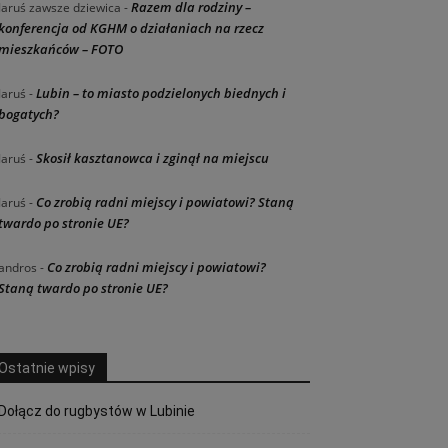
Razem dla rodziny –
Jaruś zawsze dziewica
-
konferencja od KGHM o działaniach na rzecz
mieszkańców – FOTO
Lubin – to miasto podzielonych biednych i
Jaruś
-
bogatych?
Skosił kasztanowca i zginął na miejscu
Jaruś
-
Co zrobią radni miejscy i powiatowi? Staną
Jaruś
-
twardo po stronie UE?
Co zrobią radni miejscy i powiatowi?
andros
-
Staną twardo po stronie UE?
Ostatnie wpisy
Dołącz do rugbystów w Lubinie