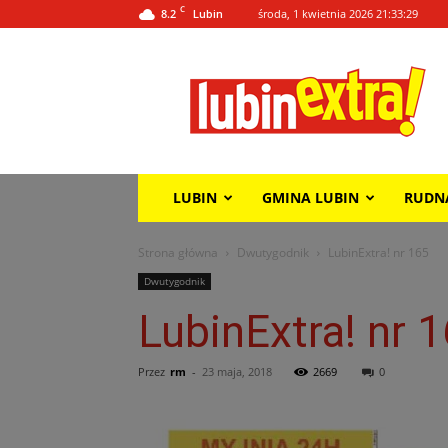
C
8.2
środa, 1 kwietnia 2026 21:33:29
Lubin
Lubin
Extra!
LUBIN
GMINA LUBIN
RUDN
Strona główna
Dwutygodnik
LubinExtra! nr 165
Dwutygodnik
LubinExtra! nr 
Przez
rm
-
23 maja, 2018
2669
0