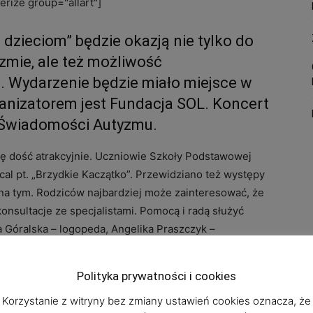
rize group="allart"]
 dzieciom” będzie okazją nie tylko do
yzmie, ale też możliwość
 Wydarzenie będzie miało miejsce w
anizatorem jest Fundacja SOL. Koncert
a Świadomości Autyzmu.
ę dość atrakcyjnie. Uczniowie Szkoły Podstawowej
cal pt. „Brzydkie Kaczątko”. Przewidziano też występy
 na tym. Rodziców najbardziej może zainteresować, że
nsultacje ze specjalistami. Pomocą i radą służyć
a Góralska – logopeda, Angelika Praszczyk –
 psycholog, Beata Tomczyk – fizjoterapeuta i terapeuta
terapeuta i terapeuta integracji sensorycznej,
Polityka prywatności i cookies
 Dorota Klimas – logopeda a zarazem
Korzystanie z witryny bez zmiany ustawień cookies oznacza, że