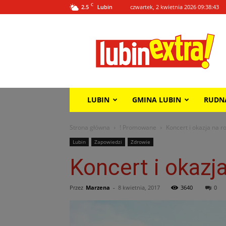
C
2.5
czwartek, 2 kwietnia 2026 09:38:43
Lubin
Lubin
Extra!
LUBIN
GMINA LUBIN
RUDN
Strona główna
! Promowane
Koncert i okazja na 
Lubin
Zapowiedzi
Zdrowie
Koncert i okaz
Przez
Marzena
-
8 kwietnia, 2017
3640
0