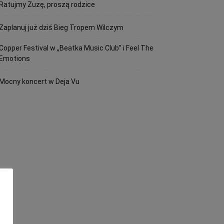
Ratujmy Zuzę, proszą rodzice
Zaplanuj już dziś Bieg Tropem Wilczym
Copper Festival w „Beatka Music Club” i Feel The
Emotions
Mocny koncert w Deja Vu