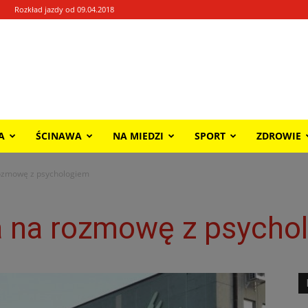
Rozkład jazdy od 09.04.2018
A
ŚCINAWA
NA MIEDZI
SPORT
ZDROWIE
rozmowę z psychologiem
ja na rozmowę z psycho