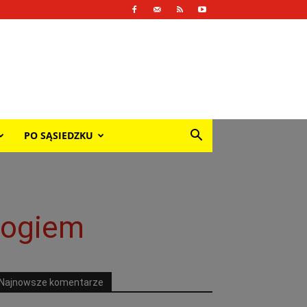
PO SĄSIEDZKU
logiem
Najnowsze komentarze