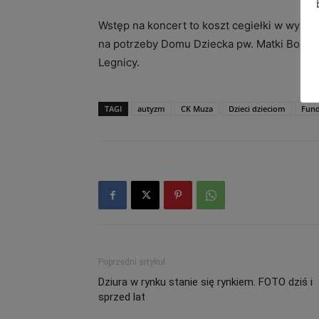
Wstęp na koncert to koszt cegiełki w wysok
na potrzeby Domu Dziecka pw. Matki Boskie
Legnicy.
TAGI
autyzm
CK Muza
Dzieci dzieciom
Fund
Poprzedni artykuł
Dziura w rynku stanie się rynkiem. FOTO dziś i
sprzed lat