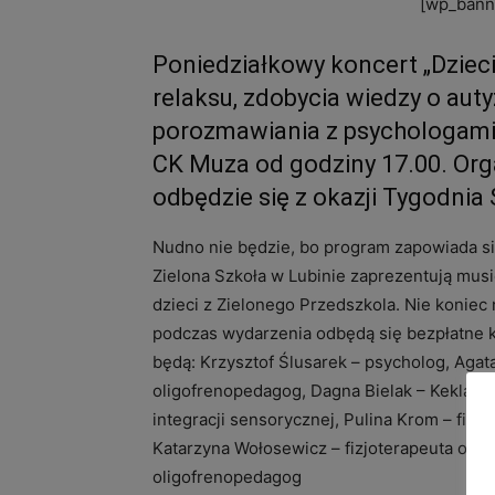
[wp_banne
Poniedziałkowy koncert „Dzieci
relaksu, zdobycia wiedzy o aut
porozmawiania z psychologami.
CK Muza od godziny 17.00. Org
odbędzie się z okazji Tygodni
Nudno nie będzie, bo program zapowiada si
Zielona Szkoła w Lubinie zaprezentują musi
dzieci z Zielonego Przedszkola. Nie koniec
podczas wydarzenia odbędą się bezpłatne ko
będą: Krzysztof Ślusarek – psycholog, Agat
oligofrenopedagog, Dagna Bielak – Keklak –
integracji sensorycznej, Pulina Krom – fizjo
Katarzyna Wołosewicz – fizjoterapeuta oraz
oligofrenopedagog