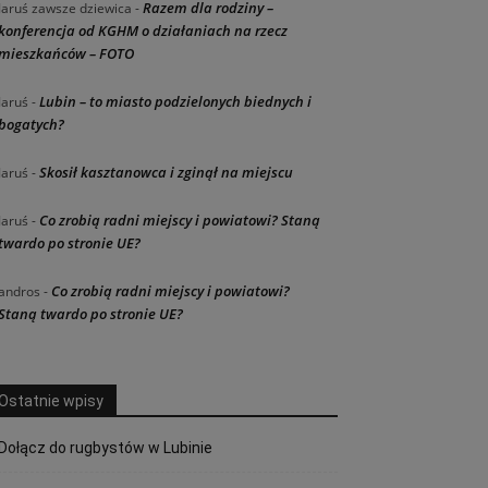
Razem dla rodziny –
Jaruś zawsze dziewica
-
konferencja od KGHM o działaniach na rzecz
mieszkańców – FOTO
Lubin – to miasto podzielonych biednych i
Jaruś
-
bogatych?
Skosił kasztanowca i zginął na miejscu
Jaruś
-
Co zrobią radni miejscy i powiatowi? Staną
Jaruś
-
twardo po stronie UE?
Co zrobią radni miejscy i powiatowi?
andros
-
Staną twardo po stronie UE?
Ostatnie wpisy
Dołącz do rugbystów w Lubinie