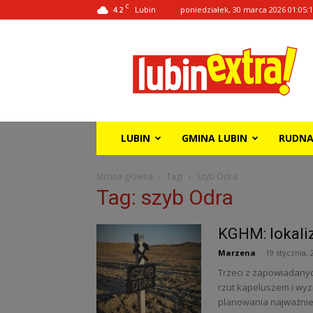
C
4.2
poniedziałek, 30 marca 2026 01:05:
Lubin
Lubin
Extra!
LUBIN
GMINA LUBIN
RUDN
Strona główna
Tagi
Szyb Odra
Tag: szyb Odra
KGHM: lokali
Marzena
-
19 stycznia, 
Trzeci z zapowiadanyc
rzut kapeluszem i wy
planowania najważniej