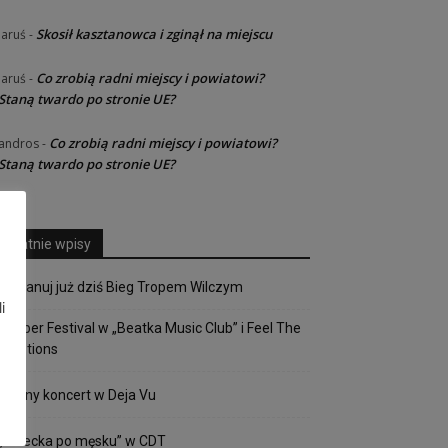
Skosił kasztanowca i zginął na miejscu
Jaruś
-
Co zrobią radni miejscy i powiatowi?
Jaruś
-
Staną twardo po stronie UE?
Co zrobią radni miejscy i powiatowi?
andros
-
Staną twardo po stronie UE?
Ostatnie wpisy
Zaplanuj już dziś Bieg Tropem Wilczym
i
Copper Festival w „Beatka Music Club” i Feel The
Emotions
Mocny koncert w Deja Vu
„Osiecka po męsku” w CDT