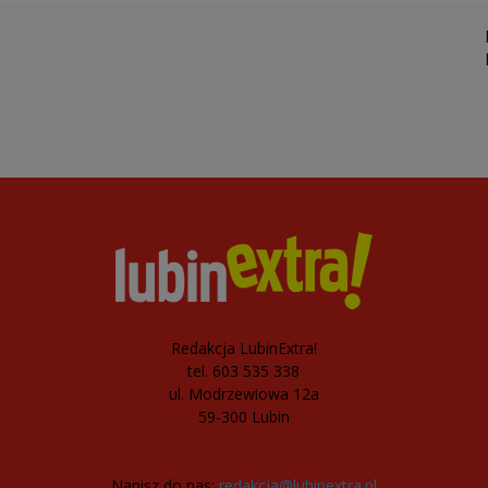
Redakcja LubinExtra!
tel. 603 535 338
ul. Modrzewiowa 12a
59-300 Lubin
Napisz do nas:
redakcja@lubinextra.pl