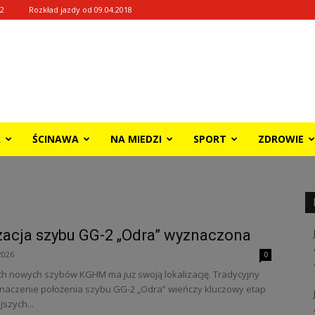
12
Rozkład jazdy od 09.04.2018
A
ŚCINAWA
NA MIEDZI
SPORT
ZDROWIE
zacja szybu GG-2 „Odra” wyznaczona
2026
0
h nowych szybów KGHM ma już swoją lokalizację. Tradycyjny
znaczenie położenia szybu GG-2 „Odra” wieńczy kluczowy etap
szych...