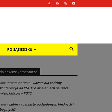
PO SĄSIEDZKU
Najnowsze komentarze
Razem dla rodziny –
Jaruś zawsze dziewica
-
konferencja od KGHM o działaniach na rzecz
mieszkańców – FOTO
Lubin – to miasto podzielonych biednych i
Jaruś
-
bogatych?