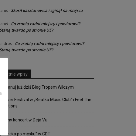
Skosił kasztanowca i zginął na miejscu
Jaruś
-
Co zrobią radni miejscy i powiatowi?
Jaruś
-
Staną twardo po stronie UE?
Co zrobią radni miejscy i powiatowi?
andros
-
Staną twardo po stronie UE?
Ostatnie wpisy
Zaplanuj już dziś Bieg Tropem Wilczym
i
Copper Festival w „Beatka Music Club” i Feel The
Emotions
Mocny koncert w Deja Vu
„Osiecka po męsku” w CDT