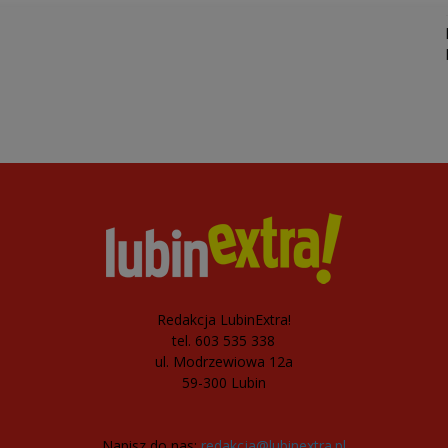
Redakcja LubinExtra!
tel. 603 535 338
ul. Modrzewiowa 12a
59-300 Lubin
Napisz do nas:
redakcja@lubinextra.pl