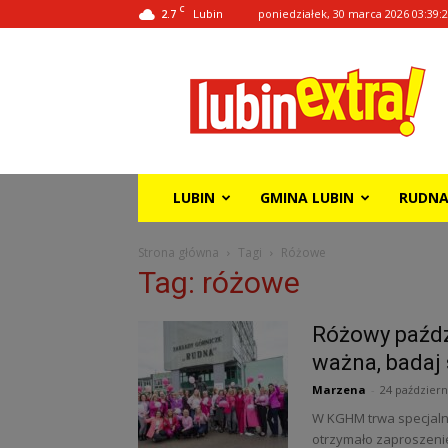
C
2.7
poniedziałek, 30 marca 2026 03:39:
Lubin
Lubin
Extra!
LUBIN
GMINA LUBIN
RUDN
Strona główna
Tagi
Różowe
Tag: różowe
Różowy paźdz
ważna, badaj 
Marzena
-
24 październ
W KGHM trwa specjalna
otrzymało zaproszenie