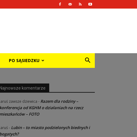
PO SĄSIEDZKU
Najnowsze komentarze
Razem dla rodziny –
Jaruś zawsze dziewica
-
konferencja od KGHM o działaniach na rzecz
mieszkańców – FOTO
Lubin – to miasto podzielonych biednych i
Jaruś
-
bogatych?