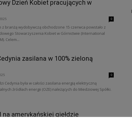
wy Dzień Kobiet pracujących w
2025
0
h z branżą wydobywczą obchodzone 15 czerwca powstało z
dowego Stowarzyszenia Kobiet w Górnictwie (International
). Celem...
Cedynia zasilana w 100% zieloną
025
0
zi Cedynia była w całości zasilana energią elektryczną
nych źródłach energii (OZE) należących do Miedziowej Spółki.
na amerykańskiej giełdzie
5
0
najwyższej światowej jakości oraz stabilnej wielkości produkcji