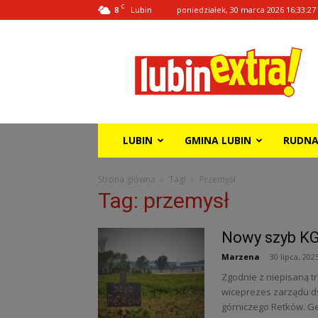
C
8
poniedziałek, 30 marca 2026 16:33:27
Lubin
Lubin
Extra!
LUBIN
GMINA LUBIN
RUDN
Strona główna
Tagi
Przemysł
Tag: przemysł
Nowy szyb K
Marzena
-
30 lipca, 202
Zgodnie z niepisaną t
wiceprezes zarządu d
górniczego Retków. Ge