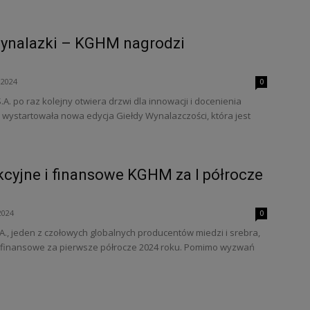
wynalazki – KGHM nagrodzi
 2024
0
. po raz kolejny otwiera drzwi dla innowacji i docenienia
wystartowała nowa edycja Giełdy Wynalazczości, która jest
kcyjne i finansowe KGHM za I półrocze
2024
0
., jeden z czołowych globalnych producentów miedzi i srebra,
 finansowe za pierwsze półrocze 2024 roku. Pomimo wyzwań