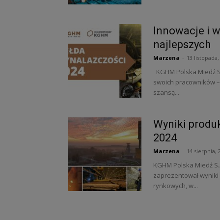
Innowacje i 
najlepszych
Marzena
-
13 listopada,
KGHM Polska Miedź S.A
swoich pracowników – 
szansą...
Wyniki produ
2024
Marzena
-
14 sierpnia, 
KGHM Polska Miedź S.A
zaprezentował wyniki
rynkowych, w...