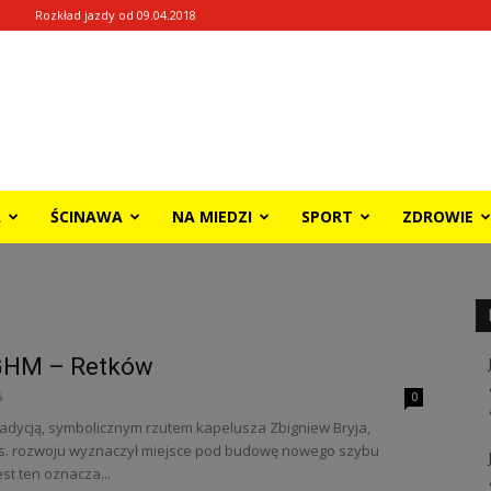
Rozkład jazdy od 09.04.2018
A
ŚCINAWA
NA MIEDZI
SPORT
ZDROWIE
GHM – Retków
5
0
radycją, symbolicznym rzutem kapelusza Zbigniew Bryja,
s. rozwoju wyznaczył miejsce pod budowę nowego szybu
st ten oznacza...