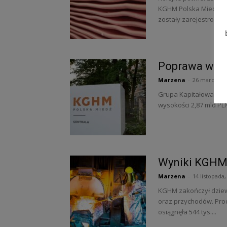
KGHM Polska Miedź S.
zostały zarejestrowan
Poprawa wyni
Marzena
-
26 marca, 20
Grupa Kapitałowa KGH
wysokości 2,87 mld PLN
Wyniki KGHM 
Marzena
-
14 listopada,
KGHM zakończył dziew
oraz przychodów. Prod
osiągnęła 544 tys....