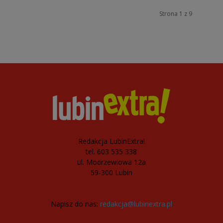
Strona 1 z 9
Redakcja LubinExtra!
tel. 603 535 338
ul. Modrzewiowa 12a
59-300 Lubin
Napisz do nas:
redakcja@lubinextra.pl