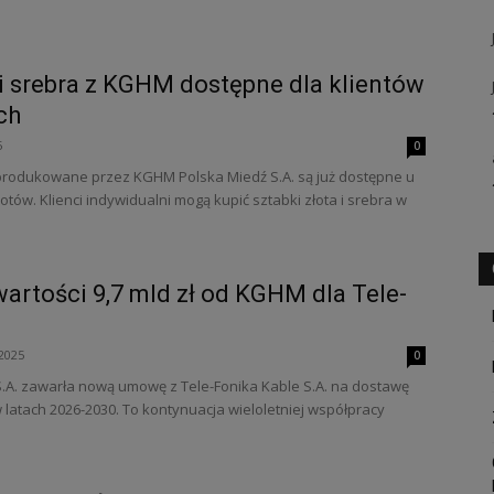
 i srebra z KGHM dostępne dla klientów
ch
5
0
 produkowane przez KGHM Polska Miedź S.A. są już dostępne u
w. Klienci indywidualni mogą kupić sztabki złota i srebra w
artości 9,7 mld zł od KGHM dla Tele-
2025
0
A. zawarła nową umowę z Tele-Fonika Kable S.A. na dostawę
 latach 2026-2030. To kontynuacja wieloletniej współpracy