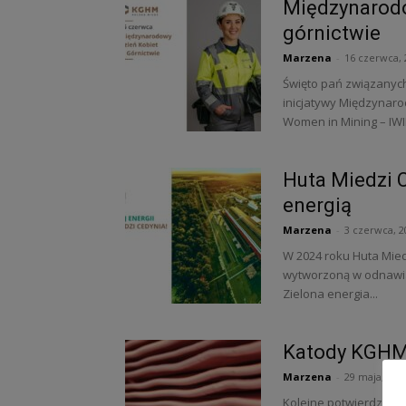
Międzynarodo
górnictwie
Marzena
-
16 czerwca, 
Święto pań związanyc
inicjatywy Międzynaro
Women in Mining – IWIM
Huta Miedzi 
energią
Marzena
-
3 czerwca, 2
W 2024 roku Huta Mied
wytworzoną w odnawial
Zielona energia...
Katody KGHM 
Marzena
-
29 maja, 202
Kolejne potwierdzenie 