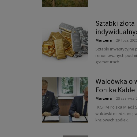
Sztabki złota
indywidualny
Marzena
-
29 lipca, 202
Sztabki inwestycyjne
renomowanych podmiotó
gramaturach...
Walcówka o w
Fonika Kable
Marzena
-
25 czerwca, 
KGHM Polska Miedź S.
walcówki miedzianej w
krajowych spółek...