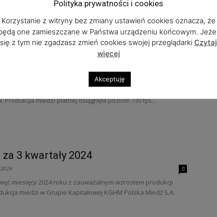
Polityka prywatności i cookies
A. Katody miedziane produkowane w Hucie Miedzi "Głogów”
e na amerykańskiej...
Korzystanie z witryny bez zmiany ustawień cookies oznacza, że
będą one zamieszczane w Państwa urządzeniu końcowym. Jeżel
się z tym nie zgadzasz zmień cookies swojej przeglądarki
Czytaj
więcej
ków Grupy KGHM Polska Miedź S.A.
25
0
Akceptuję
M Polska Miedź S.A. wypracowała w 2024 roku zysk netto w
. Produkcja miedzi płatnej osiągnęła poziom 730 tys....
za 3 kwartały 2024
 2024
0
ięć miesięcy 2024 roku z zauważalnym wzrostem produkcji
ukcja miedzi w Grupie Kapitałowej KGHM Polska Miedź S.A.