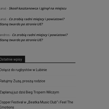
Skosił kasztanowca i zginął na miejscu
Jaruś
-
Co zrobią radni miejscy i powiatowi?
Jaruś
-
Staną twardo po stronie UE?
Co zrobią radni miejscy i powiatowi?
andros
-
Staną twardo po stronie UE?
Ostatnie wpisy
Dołącz do rugbystów w Lubinie
Ratujmy Zuzę, proszą rodzice
Zaplanuj już dziś Bieg Tropem Wilczym
Copper Festival w „Beatka Music Club” i Feel The
Emotions