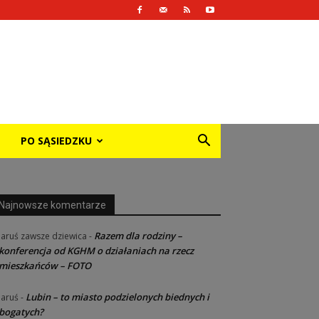
PO SĄSIEDZKU
Najnowsze komentarze
Razem dla rodziny –
Jaruś zawsze dziewica
-
konferencja od KGHM o działaniach na rzecz
mieszkańców – FOTO
Lubin – to miasto podzielonych biednych i
Jaruś
-
bogatych?